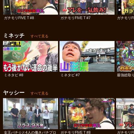
ガチモリFIVE T #8
ガチモリFIVE T #7
ガチモリFIV
ミネッチ
すべて見る
ミネタビ #8
ミネタビ #7
最強総取り
ヤッシー
すべて見る
女王パチ☆と4人の働きパチプロ
ガチモリFIVE T #8
ガチモリFIV