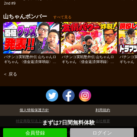
2nd #9
山ちゃんボンバー
すべて見る
パチンコ実戦塾外伝 山ちゃんロ
パチンコ実戦塾外伝 山ちゃんロ
パチンコ
ギちゃん 〈借金返済弾球録〉
ギちゃん 〈借金返済弾球録〉
ギちゃん 
#113
#112
#111
＜ 戻る
個人情報保護方針
利用規約
特定商取引法上の表示
会社概要
まずは7日間無料体験
©パチテレ！
会員登録
ログイン