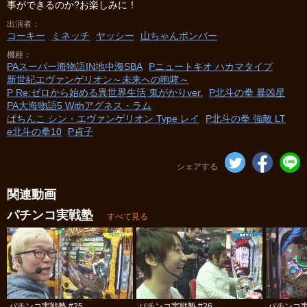
事ができるのか?お楽しみに！
出演者
コーキー
ミネッチ
ヤッシー
山ちゃんボンバー
機種
PAスーパー海物語IN地中海SBA
Pニュートキオ ハカマタイプ
新世紀エヴァンゲリオン～未来への咆哮～
P Re:ゼロから始める異世界生活 鬼がかりver.
P北斗の拳 暴凶星
PA大海物語5 Withアグネス・ラム
ぱちんこ シン・エヴァンゲリオン Type レイ
P北斗の拳 強敵 LT
e北斗の拳10
P貞子
シェアする
関連動画
パチンコ実戦塾
すべて見る
パチンコ実戦塾 #25
パチンコ実戦塾 #26
パチンコ実