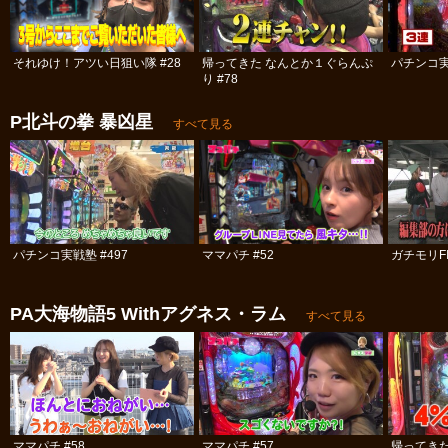
それゆけ！アツい日狙い隊 #28
帰ってきた なんとか１ぐらんぷ
パチンコ実
り #78
P北斗の拳 暴凶星
すべて見る
パチンコ実戦塾 #497
ママパチ #52
ガチモリFIV
PA大海物語5 Withアグネス・ラム
すべて見る
ママパチ #58
ママパチ #57
帰ってき