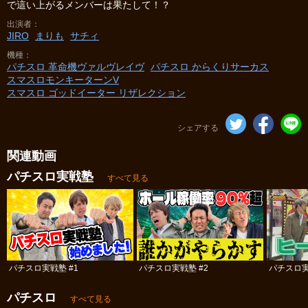
で這い上がるメンバーは果たして！？
出演者
JIRO
まりも
サチィ
機種
パチスロ 革命機ヴァルヴレイヴ
パチスロ からくりサーカス
スマスロモンキーターンV
スマスロ ゴッドイーター リザレクション
シェアする
関連動画
パチスロ実戦塾
すべて見る
パチスロ実戦塾 #1
パチスロ実戦塾 #2
パチスロ実
パチスロ
すべて見る