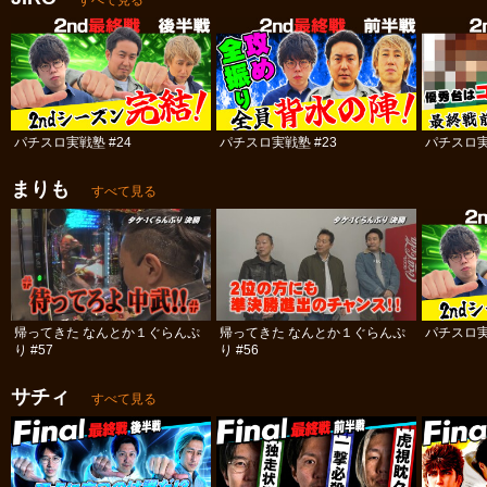
すべて見る
パチスロ実戦塾 #24
パチスロ実戦塾 #23
パチスロ実
まりも
すべて見る
帰ってきた なんとか１ぐらんぷ
帰ってきた なんとか１ぐらんぷ
パチスロ実
り #57
り #56
サチィ
すべて見る