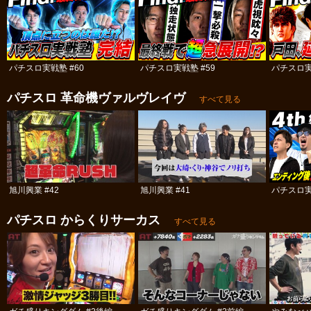
パチスロ実戦塾 #60
パチスロ実戦塾 #59
パチスロ実
パチスロ 革命機ヴァルヴレイヴ
すべて見る
旭川興業 #42
旭川興業 #41
パチスロ実
パチスロ からくりサーカス
すべて見る