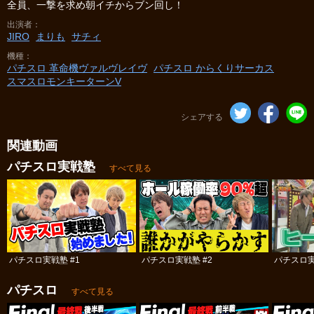
全員、一撃を求め朝イチからブン回し！
出演者
JIRO
まりも
サチィ
機種
パチスロ 革命機ヴァルヴレイヴ
パチスロ からくりサーカス
スマスロモンキーターンV
シェアする
関連動画
パチスロ実戦塾
すべて見る
パチスロ実戦塾 #1
パチスロ実戦塾 #2
パチスロ実
パチスロ
すべて見る