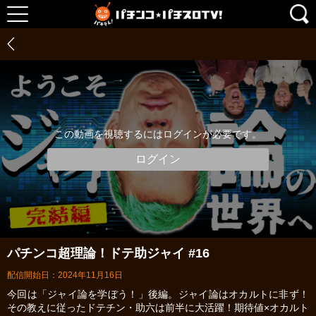
この動画を視聴するにはログインが必要です。
ログイン
パチンコ超理論！ドテ助ジャイ #16
配信開始日：2024年11月16日
今回は「ジャイ論を学ぼう！」後編。ジャイ論はオカルトに非ず！
その教えに従ったドテチン・助六は前半に大活躍！期待値×オカルト