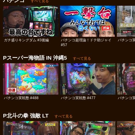
パチンコ
すべて見る
ガチ盛りキングダム #3後編
パチンコ超理論！ドテ助ジャイ
パチンコ実
#57
Pスーパー海物語 IN 沖縄5
すべて見る
パチンコ実戦塾 #488
パチンコ実戦塾 #477
パチンコ実
P北斗の拳 強敵 LT
すべて見る