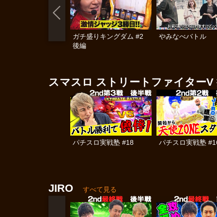
ガチ盛りキングダム #2
やみなべバトル
後編
スマスロ ストリートファイターV
パチスロ実戦塾 #18
パチスロ実戦塾 #1
JIRO
すべて見る