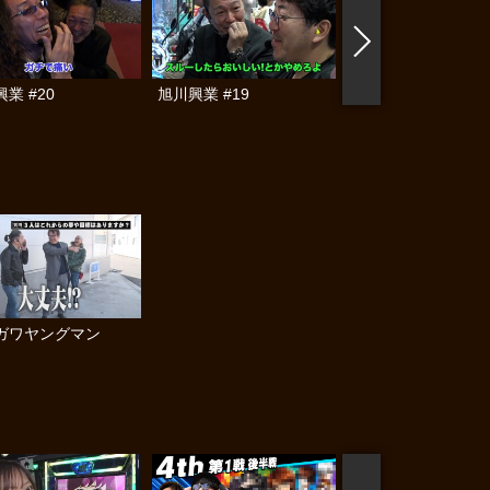
業 #20
旭川興業 #19
旭川興業 #18
ガワヤングマン