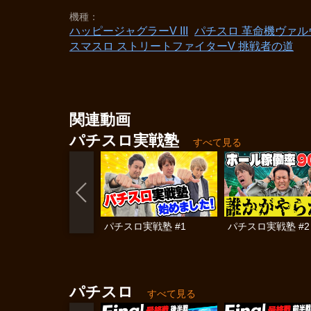
機種
ハッピージャグラーV III
パチスロ 革命機ヴァル
スマスロ ストリートファイターV 挑戦者の道
関連動画
パチスロ実戦塾
すべて見る
パチスロ実戦塾 #1
パチスロ実戦塾 #2
パチスロ
すべて見る