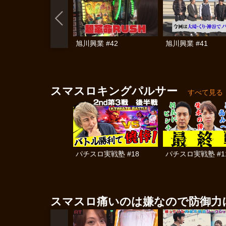
旭川興業 #42
旭川興業 #41
スマスロキングパルサー
すべて見る
パチスロ実戦塾 #18
パチスロ実戦塾 #1
スマスロ痛いのは嫌なので防御力