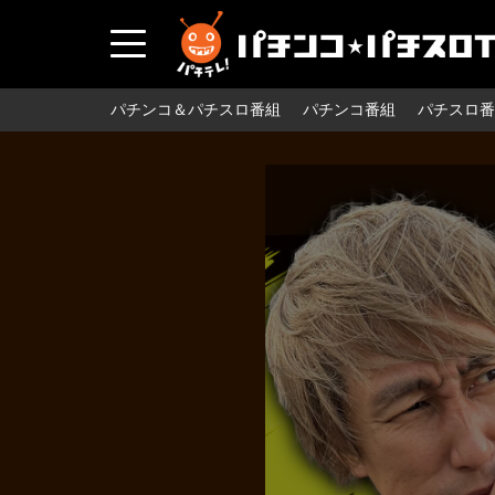
パチンコ＆パチスロ番組
パチンコ番組
パチスロ番