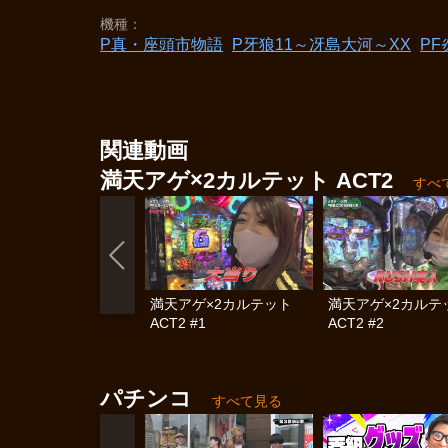
機種
P真・座頭市物語
P牙狼11～冴島大河～XX
PF
関連動画
満天アゲ×2カルテット ACT2
すべ
満天アゲ×2カルテット
満天アゲ×2カル
ACT2 #1
ACT2 #2
パチンコ
すべて見る