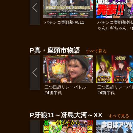
パチンコ実戦塾 #511
パチンコ実戦塾外伝
ゃんロギちゃん 〈
済弾球録〉 #113
P真・座頭市物語
すべて見る
三つ巴超リレーバトル
三つ巴超リレーバ
#4後半戦
#4前半戦
P牙狼11～冴島大河～XX
すべて見る