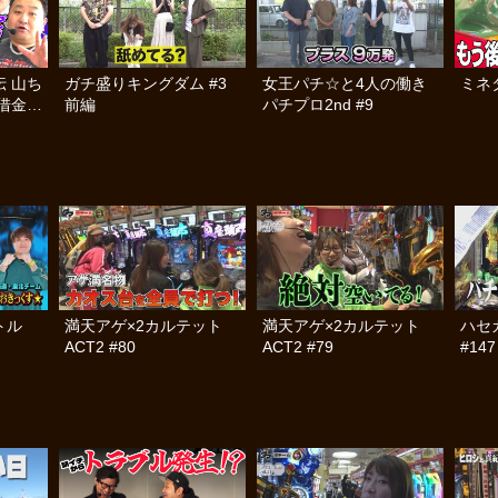
 山ち
ガチ盛りキングダム #3
女王パチ☆と4人の働き
ミネタ
借金返
前編
パチプロ2nd #9
トル
満天アゲ×2カルテット
満天アゲ×2カルテット
ハセ
ACT2 #80
ACT2 #79
#147