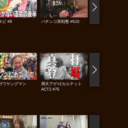
ビ #8
パチンコ実戦塾 #510
パチンコ実戦塾外伝
ゃんロギちゃん 〈
済弾球録〉 #112
ガワヤングマン
満天アゲ×2カルテット
満天アゲ×2カル
ACT2 #76
ACT2 #75