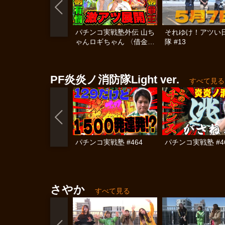
パチンコ実戦塾外伝 山ち
それゆけ！アツい
ゃんロギちゃん 〈借金返
隊 #13
済弾球録〉 #69
PF炎炎ノ消防隊Light ver.
すべて見る
パチンコ実戦塾 #464
パチンコ実戦塾 #4
さやか
すべて見る