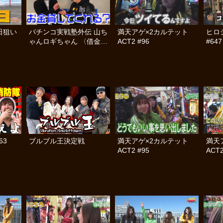
日狙い
パチンコ実戦塾外伝 山ち
満天アゲ×2カルテット
ヒロ
ゃんロギちゃん 〈借金返
ACT2 #96
#647
済弾球録〉 #43
63
ブルブル王決定戦
満天アゲ×2カルテット
満天
ACT2 #95
ACT2