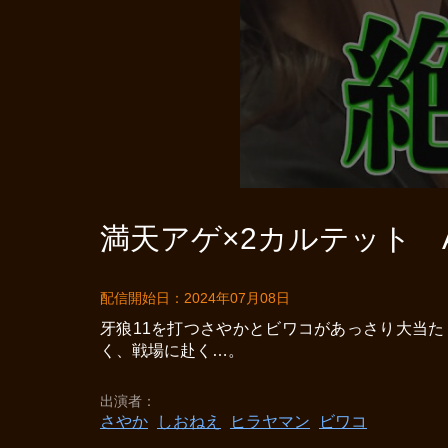
満天アゲ×2カルテット AC
配信開始日：2024年07月08日
牙狼11を打つさやかとビワコがあっさり大当
く、戦場に赴く…。
出演者
さやか
しおねえ
ヒラヤマン
ビワコ