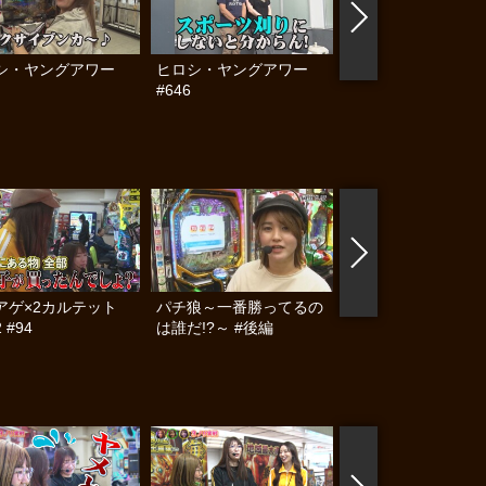
シ・ヤングアワー
ヒロシ・ヤングアワー
Girlsタッグリーグ 
#646
ハイスクールII #6
アゲ×2カルテット
パチ狼～一番勝ってるの
パチ狼～一番勝って
 #94
は誰だ!?～ #後編
は誰だ!?～ #前編