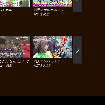
チ #54
満天アゲ×2カルテット
ママパチ #53
ACT2 #124
てきた なんとか１ぐ
満天アゲ×2カルテット
帰ってきた なんと
り #85
ACT2 #120
らんぷり #84