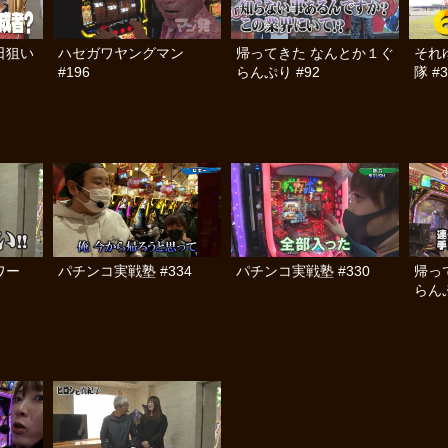
日狙い
ハセガワヤングマン
帰ってきた なんとか１ぐ
それ
#196
らんぷり #92
隊 #3
ワー
パチンコ実戦塾 #334
パチンコ実戦塾 #330
帰っ
らんぷ