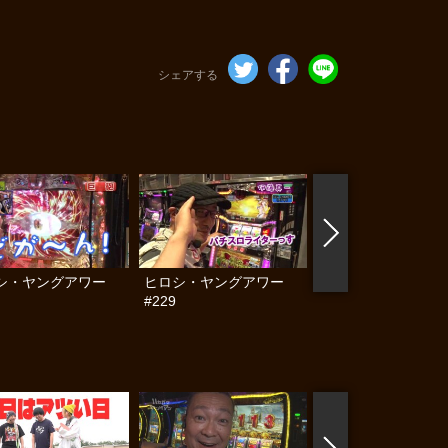
シェアする
シ・ヤングアワー
ヒロシ・ヤングアワー
ヒロシ・ヤングアワ
#229
#230