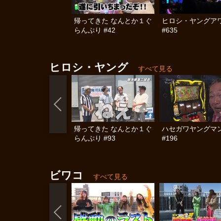
帰ってきた なんとか１ぐ
ヒロシ・ヤングア
らんぷり #42
#635
ヒロシ・ヤング
すべて見る
帰ってきた なんとか１ぐ
ハセガワヤングマ
らんぷり #93
#196
ビワコ
すべて見る