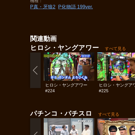
機種
P真・牙狼2
P化物語 199ver.
関連動画
ヒロシ・ヤングアワー
すべて見る
ヒロシ・ヤングアワー
ヒロシ・ヤングア
#224
#225
パチンコ・パチスロ
すべて見る