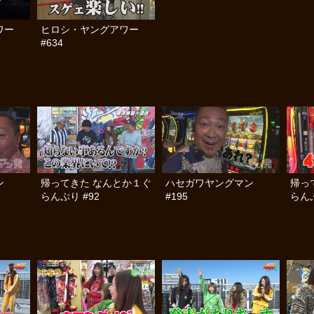
ワー
ヒロシ・ヤングアワー
#634
ン
帰ってきた なんとか１ぐ
ハセガワヤングマン
帰っ
らんぷり #92
#195
らんぷ