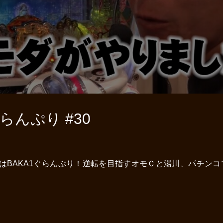
んぷり #30
はBAKA1ぐらんぷり！逆転を目指すオモＣと湯川、パチン