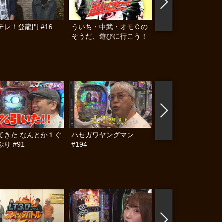
テレ！登龍門 #16
ういち・中武・オモＣの
ういち・中武・オモ
そうだ、遊びに行こう！
そうだ、打ちに行こ
てきた なんとか１ぐ
ハセガワヤングマン
帰ってきた なんと
り #91
#194
らんぷり #90