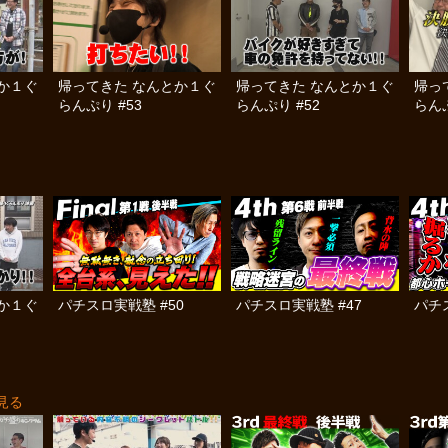
か１ぐ
帰ってきた なんとか１ぐ
帰ってきた なんとか１ぐ
帰っ
らんぷり #53
らんぷり #52
らんぷ
か１ぐ
パチスロ実戦塾 #50
パチスロ実戦塾 #47
パチ
見る