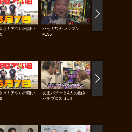
ゆけ！アツい日狙い
ハセガワヤングマン
帰ってきた なんと
9
#195
らんぷり #91
ゆけ！アツい日狙い
女王パチ☆と4人の働き
女王パチ☆と4人の
9
パチプロ2nd #8
パチプロ2nd #7