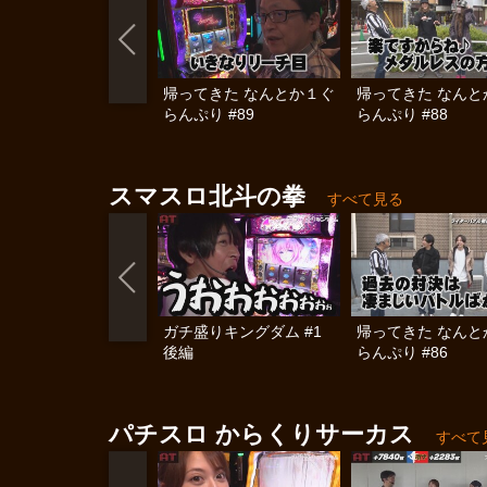
帰ってきた なんとか１ぐ
帰ってきた なんと
らんぷり #89
らんぷり #88
スマスロ北斗の拳
すべて見る
ガチ盛りキングダム #1
帰ってきた なんと
後編
らんぷり #86
パチスロ からくりサーカス
すべて