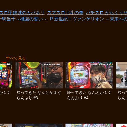
スロ甲鉄城のカバネリ
スマスロ北斗の拳
パチスロ からくり
一騎当千～桃園の誓い～
P 新世紀エヴァンゲリオン ～未来への咆哮～
り
すべて見る
か１ぐ
帰ってきた なんとか１ぐ
帰ってきた なんとか１ぐ
帰っ
らんぷり #3
らんぷり #4
らんぷ