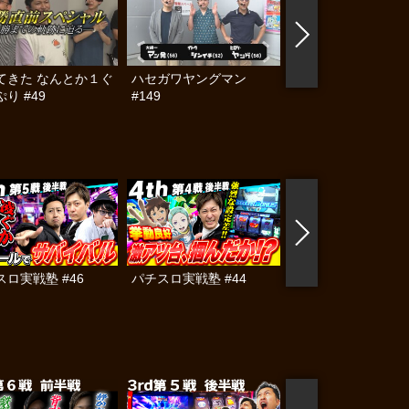
てきた なんとか１ぐ
ハセガワヤングマン
帰ってきた なんと
り #49
#149
らんぷり #44
スロ実戦塾 #46
パチスロ実戦塾 #44
パチスロ実戦塾 #42