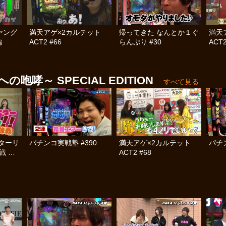
ヤング
満天アゲ×2カルテット
帰ってきた なんとか１ぐ
満天
編
ACT2 #66
らんぷり #30
ACT2
哮～ SPECIAL EDITION
すべて見る
ターリ
パチンコ実戦塾 #390
満天アゲ×2カルテット
パチン
戦 前
ACT2 #68