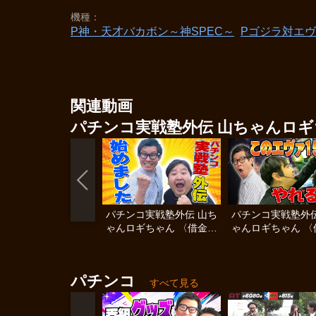
機種
P神・天才バカボン～神SPEC～
Pゴジラ対エヴ
関連動画
パチンコ実戦塾外伝 山ちゃんロギ
パチンコ実戦塾外伝 山ち
パチンコ実戦塾外伝
ゃんロギちゃん 〈借金返
ゃんロギちゃん 〈
済弾球録〉 #1
済弾球録〉 #2
パチンコ
すべて見る