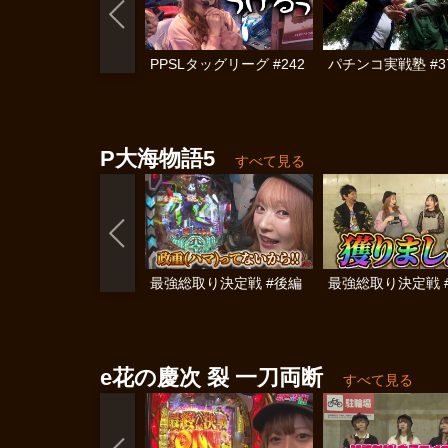
PPSLタッグリーグ #242
パチンコ実戦塾 #3
P大海物語5
すべて見る
最強総取り決定戦 #後編
最強総取り決定戦 
e花の慶次 裂 一刀両断
すべて見る