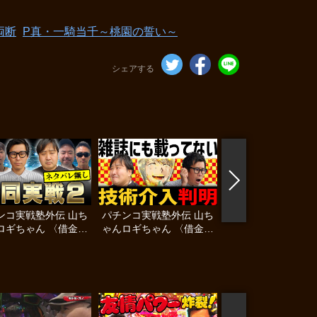
両断
P真・一騎当千～桃園の誓い～
シェアする
ンコ実戦塾外伝 山ち
パチンコ実戦塾外伝 山ち
パチンコ実戦塾外伝
ロギちゃん 〈借金返
ゃんロギちゃん 〈借金返
ゃんロギちゃん 〈
録〉 #5
済弾球録〉 #6
済弾球録〉 #7