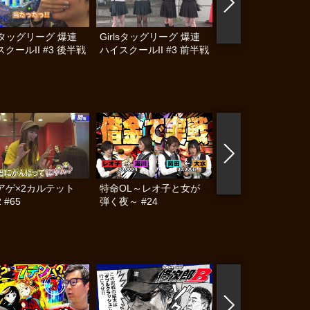
lsタッグリーグ 爆連
Girlsタッグリーグ 爆連
激闘！ワルキューレ 
クールII #3 後半戦
ハイスクールII #3 前半戦
アゲ×2カルテット
特命OL～レオ子と女が
パチンコ実戦塾外伝
 #65
弾く夜～ #24
ゃんロギちゃん 〈
済弾球録〉 #7