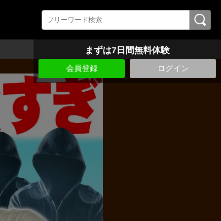
まずは7日間無料体験
会員登録
ログイン