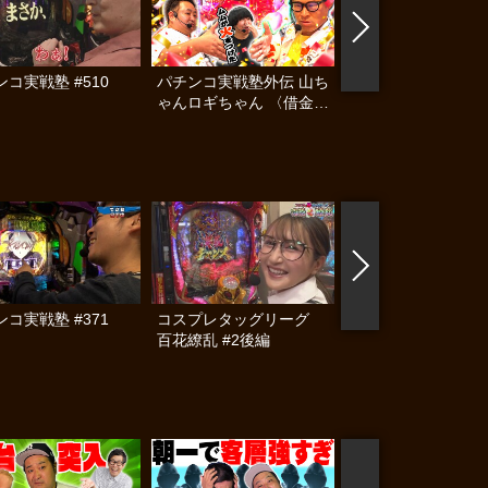
コ実戦塾 #510
パチンコ実戦塾外伝 山ち
ガチモリFIVE T #8
ゃんロギちゃん 〈借金返
済弾球録〉 #112
コ実戦塾 #371
コスプレタッグリーグ
コスプレタッグリ
百花繚乱 #2後編
百花繚乱 #2前編