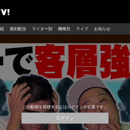
組
復刻配信
ライター別
機種別
ライブ
お知らせ
この動画を視聴するにはログインが必要です。
ログイン