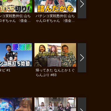
ンコ実戦塾外伝 山ち
パチンコ実戦塾外伝 山ち
パチンコ実戦塾 #36
ロギちゃん 〈借金返
ゃんロギちゃん 〈借金返
録〉 #8
済弾球録〉 #7
ビ #1
帰ってきた なんとか１ぐ
パチンコ実戦塾 #48
らんぷり #83