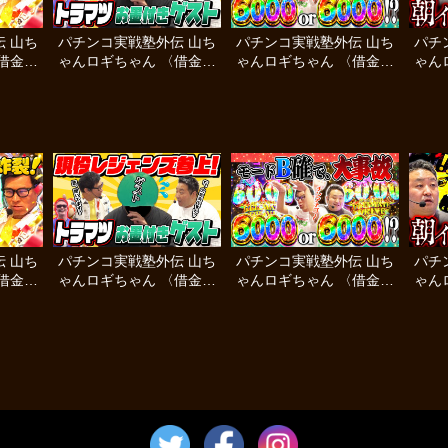
 山ち
パチンコ実戦塾外伝 山ち
パチンコ実戦塾外伝 山ち
パチ
借金返
ゃんロギちゃん 〈借金返
ゃんロギちゃん 〈借金返
ゃん
済弾球録〉 #111
済弾球録〉 #110
済弾球
 山ち
パチンコ実戦塾外伝 山ち
パチンコ実戦塾外伝 山ち
パチ
借金返
ゃんロギちゃん 〈借金返
ゃんロギちゃん 〈借金返
ゃん
済弾球録〉 #111
済弾球録〉 #110
済弾球