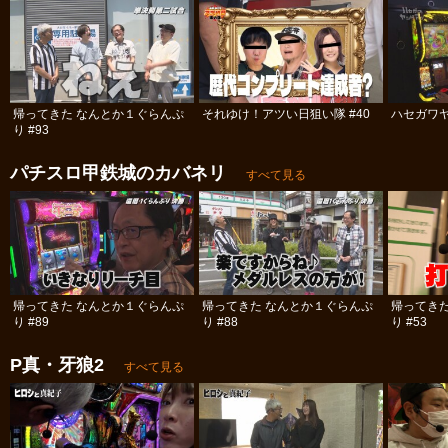
帰ってきた なんとか１ぐらんぷ
それゆけ！アツい日狙い隊 #40
ハセガワヤ
り #93
パチスロ甲鉄城のカバネリ
すべて見る
帰ってきた なんとか１ぐらんぷ
帰ってきた なんとか１ぐらんぷ
帰ってき
り #89
り #88
り #53
P真・牙狼2
すべて見る