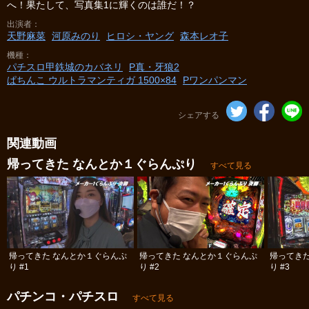
へ！果たして、写真集1に輝くのは誰だ！？
出演者
天野麻菜
河原みのり
ヒロシ・ヤング
森本レオ子
機種
パチスロ甲鉄城のカバネリ
P真・牙狼2
ぱちんこ ウルトラマンティガ 1500×84
Pワンパンマン
シェアする
関連動画
帰ってきた なんとか１ぐらんぷり
すべて見る
帰ってきた なんとか１ぐらんぷ
帰ってきた なんとか１ぐらんぷ
帰ってき
り #1
り #2
り #3
パチンコ・パチスロ
すべて見る