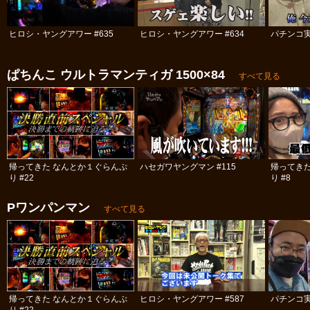
ヒロシ・ヤングアワー #635
ヒロシ・ヤングアワー #634
パチンコ実
ぱちんこ ウルトラマンティガ 1500×84
すべて見る
帰ってきた なんとか１ぐらんぷ
ハセガワヤングマン #115
帰ってき
り #22
り #8
Pワンパンマン
すべて見る
帰ってきた なんとか１ぐらんぷ
ヒロシ・ヤングアワー #587
パチンコ実