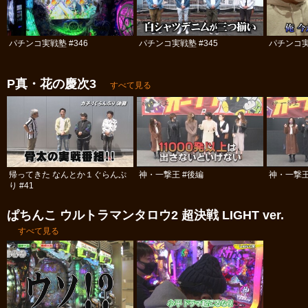
パチンコ実戦塾 #346
パチンコ実戦塾 #345
パチンコ実
P真・花の慶次3
すべて見る
帰ってきた なんとか１ぐらんぷ
神・一撃王 #後編
神・一撃王
り #41
ぱちんこ ウルトラマンタロウ2 超決戦 LIGHT ver.
すべて見る