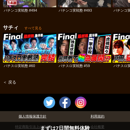
パチンコ実戦塾 #494
パチンコ実戦塾 #493
パチンコ実
サチィ
すべて見る
パチスロ実戦塾 #60
パチスロ実戦塾 #59
パチスロ実
＜ 戻る
個人情報保護方針
利用規約
特定商取引法上の表示
会社概要
まずは7日間無料体験