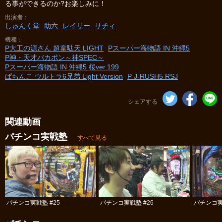
る事ができるのか?お楽しみに！
出演者
しゅんく堂
助六
レイリー
サチィ
機種
P大工の源さん 超韋駄天 LIGHT
Pスーパー海物語 IN 沖縄5
P神・天才バカボン～神SPEC～
Pスーパー海物語 IN 沖縄5 桜ver.199
ぱちんこ ウルトラ6兄弟 Light Version
P J‐RUSH5 RSJ
シェアする
関連動画
パチンコ実戦塾
すべて見る
パチンコ実戦塾 #25
パチンコ実戦塾 #26
パチンコ実