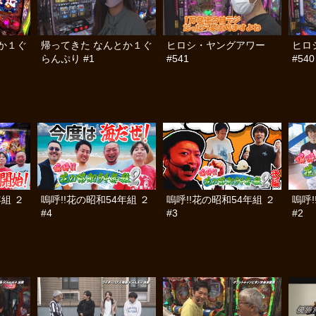
か１ぐ
帰ってきた なんとか１ぐ
ヒロシ・ヤングアワー
ヒロ
らんぷり #1
#541
#540
年組 ２
嗚呼!!花の昭和54年組 ２
嗚呼!!花の昭和54年組 ２
嗚呼!
#4
#3
#2