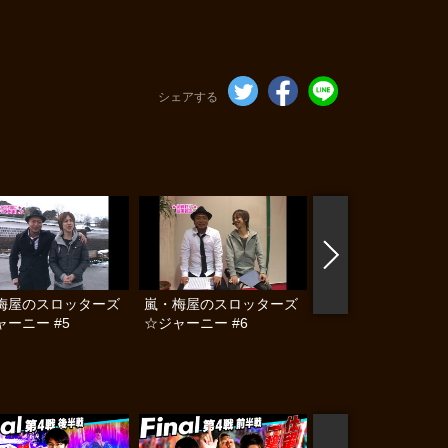
シェアする
梅屋のスロッターズ
嵐・梅屋のスロッターズ
嵐・梅屋のスロッタ
ャーニー #5
☆ジャーニー #6
☆ジャーニー #7