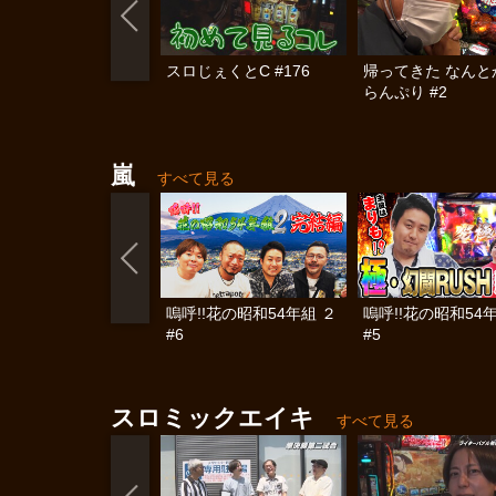
スロじぇくとC #176
帰ってきた なんと
らんぷり #2
嵐
すべて見る
嗚呼!!花の昭和54年組 ２
嗚呼!!花の昭和54
#6
#5
スロミックエイキ
すべて見る