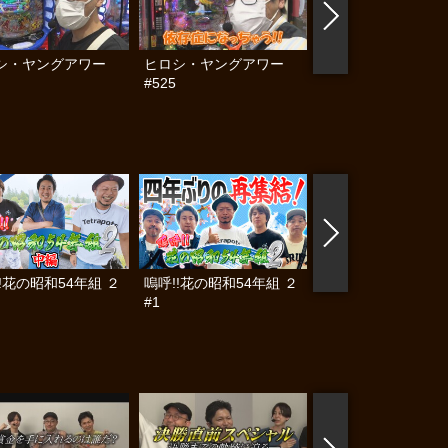
シ・ヤングアワー
ヒロシ・ヤングアワー
スロじぇくとC #16
#525
!花の昭和54年組 ２
嗚呼!!花の昭和54年組 ２
懲役777年 #30
#1