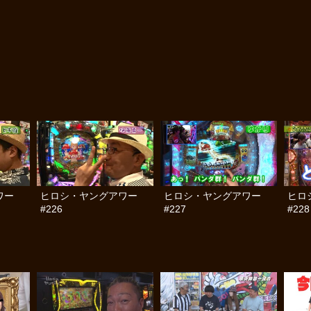
ワー
ヒロシ・ヤングアワー
ヒロシ・ヤングアワー
ヒロ
#226
#227
#228