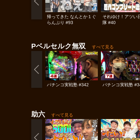
帰ってきた なんとか１ぐ
それゆけ！アツい
らんぷり #93
隊 #40
Pベルセルク無双
すべて見る
パチンコ実戦塾 #342
パチンコ実戦塾 #3
助六
すべて見る