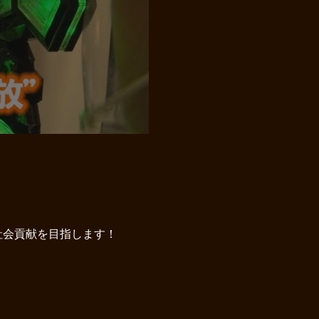
社会貢献を目指します！