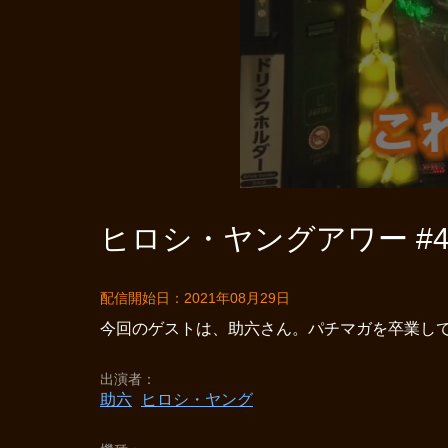
ヒロシ・ヤングアワー #4
配信開始日：2021年08月29日
今回のゲストは、助六さん。パチマガを卒業し
出演者
助六
ヒロシ・ヤング