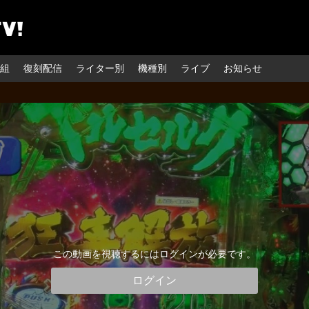
組
復刻配信
ライター別
機種別
ライブ
お知らせ
この動画を視聴するにはログインが必要です。
ログイン