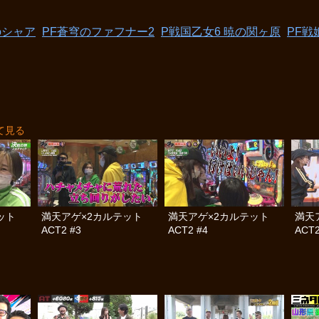
のシャア
PF蒼穹のファフナー2
P戦国乙女6 暁の関ヶ原
PF戦
て見る
テット
満天アゲ×2カルテット
満天アゲ×2カルテット
満天
ACT2 #3
ACT2 #4
ACT2