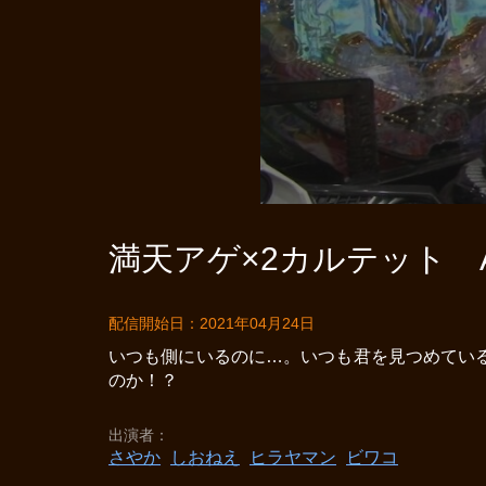
満天アゲ×2カルテット AC
配信開始日：2021年04月24日
いつも側にいるのに…。いつも君を見つめてい
のか！？
出演者
さやか
しおねえ
ヒラヤマン
ビワコ