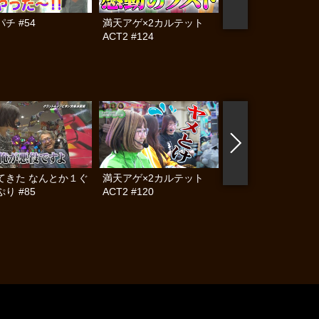
チ #54
満天アゲ×2カルテット
ママパチ #53
ACT2 #124
てきた なんとか１ぐ
満天アゲ×2カルテット
帰ってきた なんと
り #85
ACT2 #120
らんぷり #84