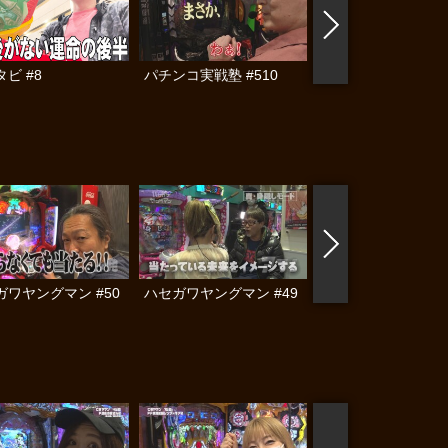
ビ #8
パチンコ実戦塾 #510
パチンコ実戦塾外伝
ゃんロギちゃん 〈
済弾球録〉 #112
ガワヤングマン #50
ハセガワヤングマン #49
ハセガワヤングマン 