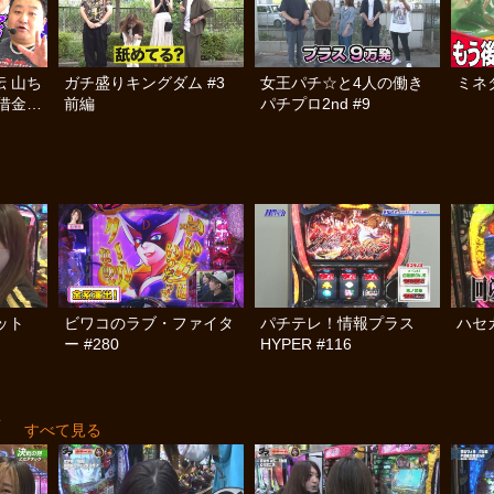
 山ち
ガチ盛りキングダム #3
女王パチ☆と4人の働き
ミネタ
借金返
前編
パチプロ2nd #9
テット
ビワコのラブ・ファイタ
パチテレ！情報プラス
ハセ
ー #280
HYPER #116
ア
すべて見る