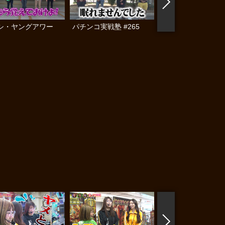
シ・ヤングアワー
パチンコ実戦塾 #265
満天アゲ×2カル
ACT2 #15