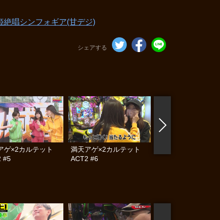
姫絶唱シンフォギア(甘デジ)
シェアする
アゲ×2カルテット
満天アゲ×2カルテット
満天アゲ×2カル
 #5
ACT2 #6
ACT2 #7