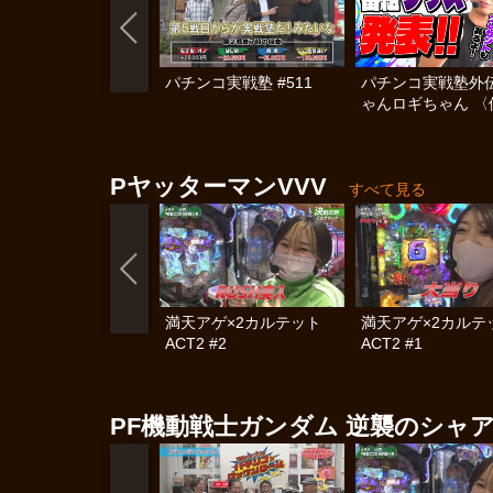
パチンコ実戦塾 #511
パチンコ実戦塾外伝
ゃんロギちゃん 〈
済弾球録〉 #113
PヤッターマンVVV
すべて見る
満天アゲ×2カルテット
満天アゲ×2カル
ACT2 #2
ACT2 #1
PF機動戦士ガンダム 逆襲のシャ