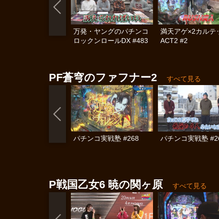
万発・ヤングのパチンコ
満天アゲ×2カル
ロックンロールDX #483
ACT2 #2
PF蒼穹のファフナー2
すべて見る
パチンコ実戦塾 #268
パチンコ実戦塾 #2
P戦国乙女6 暁の関ヶ原
すべて見る