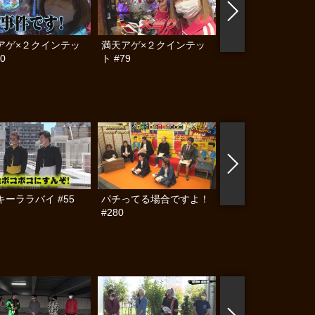
アゲ×２クインテッ
満天アゲ×２クインテッ
ヒロシ・ヤングアワ
0
ト #79
#416
キーララバイ #55
パチってる場合ですよ！
満天アゲ×2カル
#280
ACT2 #2