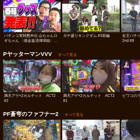
パチンコ実戦塾外伝 山ちゃんロ
ガチ盛りキングダム #3前編
女王パチ
ギちゃん 〈借金返済弾球録〉
2nd #9
#113
PヤッターマンVVV
すべて見る
満天アゲ×2カルテット ACT2
満天アゲ×2カルテット ACT2
ビワコのラ
#2
#1
PF蒼穹のファフナー2
すべて見る