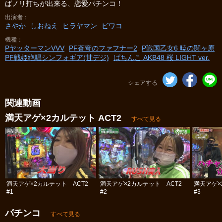
ばノリ打ちが出来る、恋愛パチンコ！
出演者
さやか
しおねえ
ヒラヤマン
ビワコ
機種
PヤッターマンVVV
PF蒼穹のファフナー2
P戦国乙女6 暁の関ヶ原
PF戦姫絶唱シンフォギア(甘デジ)
ぱちんこ AKB48 桜 LIGHT ver.
シェアする
関連動画
満天アゲ×2カルテット ACT2
すべて見る
満天アゲ×2カルテット ACT2
満天アゲ×2カルテット ACT2
満天アゲ×
#1
#2
#3
パチンコ
すべて見る