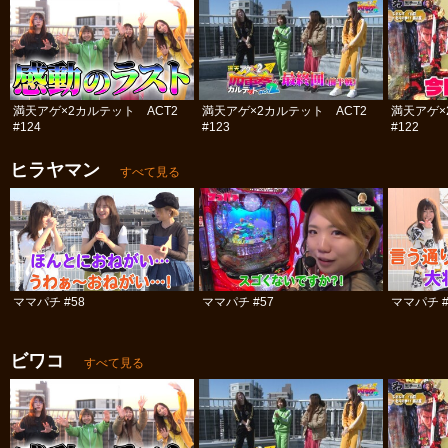
満天アゲ×2カルテット ACT2
満天アゲ×2カルテット ACT2
満天アゲ×
#124
#123
#122
ヒラヤマン
すべて見る
ママパチ #58
ママパチ #57
ママパチ #
ビワコ
すべて見る