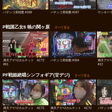
パチンコ実戦塾 #268
パチンコ実戦塾 #267
ヤンキーラ
P戦国乙女6 暁の関ヶ原
すべて見る
満天アゲ×2カルテット ACT2
パチンコ実戦塾 #304
満天アゲ×
#61
#22
PF戦姫絶唱シンフォギア(甘デジ)
すべて見る
満天アゲ×2カルテット ACT2
満天アゲ×2カルテット ACT2
パチンコ実