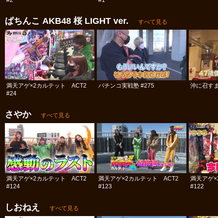
#2
#1
ぱちんこ AKB48 桜 LIGHT ver.
すべて見る
満天アゲ×2カルテット ACT2
パチンコ実戦塾 #275
沖に召すま
#24
さやか
すべて見る
満天アゲ×2カルテット ACT2
満天アゲ×2カルテット ACT2
満天アゲ×
#124
#123
#122
しおねえ
すべて見る