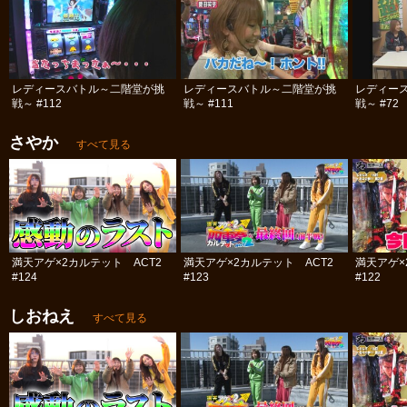
レディースバトル～二階堂が挑
レディースバトル～二階堂が挑
レディー
戦～ #112
戦～ #111
戦～ #72
さやか
すべて見る
満天アゲ×2カルテット ACT2
満天アゲ×2カルテット ACT2
満天アゲ×
#124
#123
#122
しおねえ
すべて見る