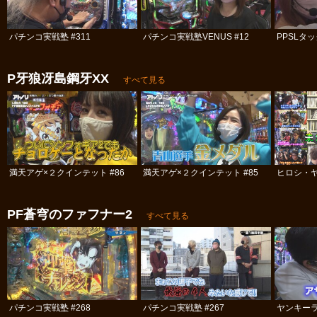
パチンコ実戦塾 #311
パチンコ実戦塾VENUS #12
PPSLタッ
P牙狼冴島鋼牙XX
すべて見る
満天アゲ×２クインテット #86
満天アゲ×２クインテット #85
ヒロシ・ヤ
PF蒼穹のファフナー2
すべて見る
パチンコ実戦塾 #268
パチンコ実戦塾 #267
ヤンキーラ