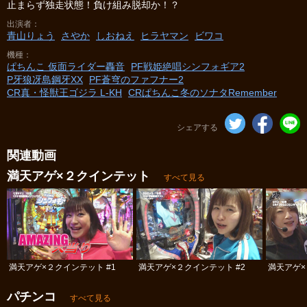
止まらず独走状態！負け組み脱却か！？
出演者
青山りょう
さやか
しおねえ
ヒラヤマン
ビワコ
機種
ぱちんこ 仮面ライダー轟音
PF戦姫絶唱シンフォギア2
P牙狼冴島鋼牙XX
PF蒼穹のファフナー2
CR真・怪獣王ゴジラ L‐KH
CRぱちんこ冬のソナタRemember
シェアする
関連動画
満天アゲ×２クインテット
すべて見る
満天アゲ×２クインテット #1
満天アゲ×２クインテット #2
満天アゲ×
パチンコ
すべて見る