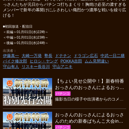
っさんたちが元日からパチンコ打ちまくり！胸焼け必至の濃すぎる
メンバーで新年の幕開けにふさわしい熾烈かつ濃厚な戦いを繰り広
げる！
■初回放送・配信日
＜前編＞01月01日(水)22時～
＜中編＞01月01日(水)23時～
＜後編＞01月01日(水)24時～
出演者
伊藤真一
大崎一万発
塾長
ドテチン
ドラゴン広石
中武一日二膳
バイク修次郎
ヒロシ・ヤング
POKKA吉田
ムム見間違い
守山有人
リスキー長谷川
守山アニキ
【ちょい見せ公開中！】新春特番
おっさんのおっさんによるおっさ
んのための新春ぱちんこ大会
パチンコ
撮影当日の様子や出演者からのコメントを放送前に特別公開！ ■本編の放送・配信日時 ＜前編＞01月01日(水)22時～ ＜中編＞01月01日(水)23時～ ＜後編＞01月01日(水)24時～ ＼豪華お年玉キャンペーン開催中／ 優勝チームを予想して豪華お年玉をGETしよう！ 詳細はこちらから ※応募締め切り 12/31（火）23：59まで ■番組概要 2025年の新春特番は「おっさん」の祭典！ 総勢13名のアラフィフおっさんたちが元日からパチンコ打ちまくり！ 胸焼け必至の濃すぎるメンバーで新年の幕開けにふさわしい熾烈かつ濃厚な戦いを繰り広げる！
おっさんのおっさんによるおっさ
んのための新春ぱちんこ大会inマ
ルハン川越店 #後編
パチンコ