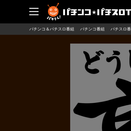
パチンコ＆パチスロ番組
パチンコ番組
パチスロ番