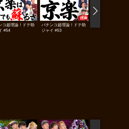
ンコ超理論！ドテ助
パチンコ超理論！ドテ助
ママパチ #54
 #54
ジャイ #53