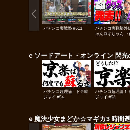
パチンコ実戦塾 #511
パチンコ実戦塾外伝
ゃんロギちゃん 〈
済弾球録〉 #113
e ソードアート・オンライン 閃光の軌
パチンコ超理論！ドテ助
パチンコ超理論！
ジャイ #54
ジャイ #53
e 魔法少女まどか☆マギカ3 時間