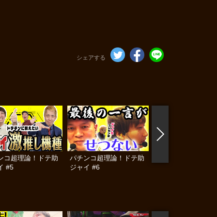
シェアする
ンコ超理論！ドテ助
パチンコ超理論！ドテ助
パチンコ超理論！ド
 #5
ジャイ #6
ジャイ #7