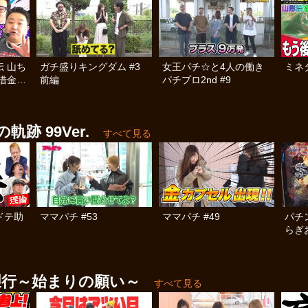
 山ち
ガチ盛りキングダム #3
女王パチ☆と4人の働き
ミネタ
借金返
前編
パチプロ2nd #9
跡 99Ver.
すべて見る
ドテ助
ママパチ #53
ママパチ #49
パチ
らぎ
ません
遡行～始まりの願い～
すべて見る