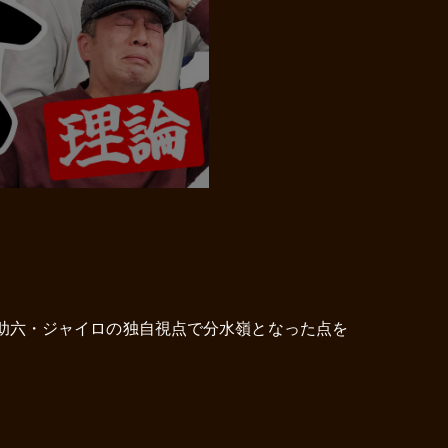
助六・ジャイロの独自視点で分水嶺となった点を