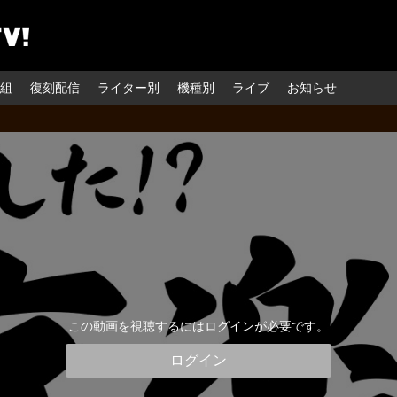
組
復刻配信
ライター別
機種別
ライブ
お知らせ
この動画を視聴するにはログインが必要です。
ログイン