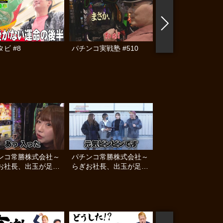
ビ #8
パチンコ実戦塾 #510
パチンコ実戦塾外伝
ゃんロギちゃん 〈
済弾球録〉 #112
ンコ常勝株式会社～
パチンコ常勝株式会社～
お社長、出玉が足り
らぎお社長、出玉が足り
！～ #10
ません！～ #9