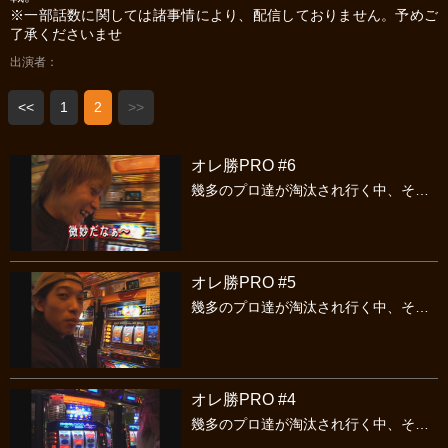
※一部話数に関しては諸事情により、配信しておりません。予めご
了承くださいませ
出演者
<<
1
2
>>
オレ勝PRO #6
幾多のプロ達が淘汰され行く中、それでも今尚勝ち続ける強者達がいる。雑誌やメディアの枠を超えてプロによる最強スロッター決定戦。
オレ勝PRO #5
幾多のプロ達が淘汰され行く中、それでも今尚勝ち続ける強者達がいる。雑誌やメディアの枠を超えてプロによる最強スロッター決定戦。
オレ勝PRO #4
幾多のプロ達が淘汰され行く中、それでも今尚勝ち続ける強者達がいる。雑誌やメディアの枠を超えてプロによる最強スロッター決定戦。