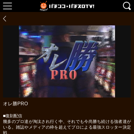
オレ勝PRO
■復刻配信
幾多のプロ達が淘汰され行く中、それでも今尚勝ち続ける強者達が
いる。雑誌やメディアの枠を超えてプロによる最強スロッター決定
戦。