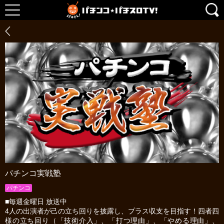
パチンコ実戦塾
パチンコ
■毎週金曜日 放送中
4人の出演者が己の立ち回りを披露し、プラス収支を目指す！四者四
様の立ち回り（「技術介入」、「打つ理由」、「やめる理由」、