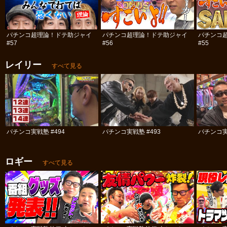
パチンコ超理論！ドテ助ジャイ
パチンコ超理論！ドテ助ジャイ
パチンコ
#57
#56
#55
レイリー
すべて見る
パチンコ実戦塾 #494
パチンコ実戦塾 #493
パチンコ実
ロギー
すべて見る