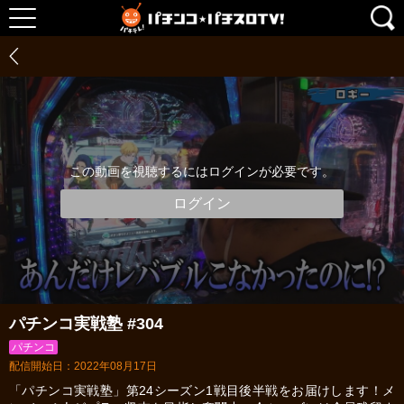
この動画を視聴するにはログインが必要です。
ログイン
パチンコ実戦塾 #304
パチンコ
配信開始日：2022年08月17日
「パチンコ実戦塾」第24シーズン1戦目後半戦をお届けします！メ