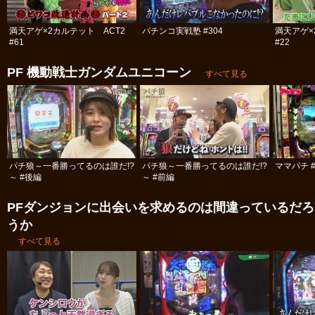
満天アゲ×2カルテット ACT2
パチンコ実戦塾 #304
満天アゲ×
#61
#22
PF 機動戦士ガンダムユニコーン
すべて見る
パチ狼～一番勝ってるのは誰だ!?
パチ狼～一番勝ってるのは誰だ!?
ママパチ #
～ #後編
～ #前編
PFダンジョンに出会いを求めるのは間違っているだろ
うか
すべて見る