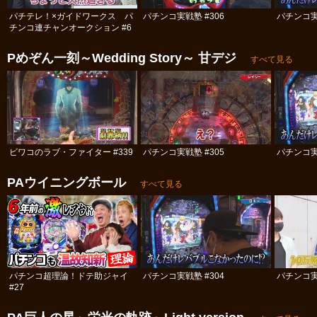
パチテレ！×ガイドワークス パ
パチンコ実戦塾 #306
パチンコ実
チンコ連チャンオークション #6
Pめぞん一刻～Wedding Story～ 甘デジ
すべて見る
ビワコのラブ・ファイター #339
パチンコ実戦塾 #305
パチンコ実
PAウイニングボール
すべて見る
パチンコ超理論！ドテ助ジャイ
パチンコ実戦塾 #304
パチンコ実
#27