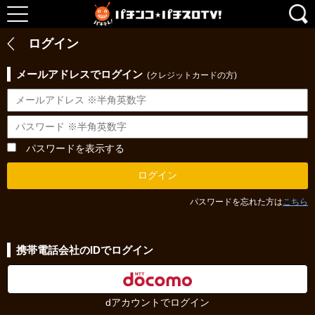
ログイン
メールアドレスでログイン
(クレジットカードの方)
パスワードを表示する
ログイン
パスワードを忘れた方は
こちら
携帯電話会社のIDでログイン
dアカウントでログイン