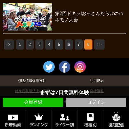
第2回ドキッ!おっさんだらけのハ
ネモノ大会
<<
1
2
3
4
5
6
7
8
>>
個人情報保護方針
利用規約
特定商取引法上の表示
会社概要
まずは7日間無料体験
©パチテレ！
会員登録
ログイン