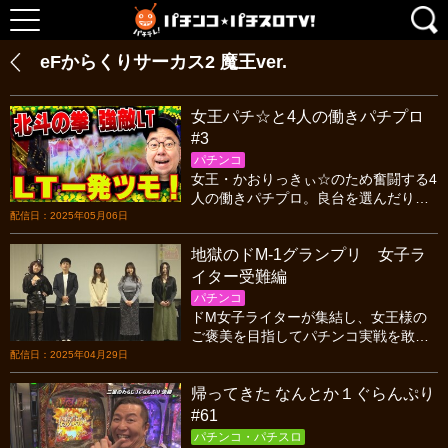
eFからくりサーカス2 魔王ver.
女王パチ☆と4人の働きパチプロ
#3
パチンコ
女王・かおりっきぃ☆のため奮闘する4
人の働きパチプロ。良台を選んだり、
ジュースを買ったり、今回の立ち回り
配信日：2025年05月06日
は一味違う。さらにあの男が一撃3万発
地獄のドM-1グランプリ 女子ラ
を叩き出したぞ！
イター受難編
パチンコ
ドM女子ライターが集結し、女王様の
ご褒美を目指してパチンコ実戦を敢行!
とんでもない種類のご褒美を用意した
配信日：2025年04月29日
女王様もたじたじの超ドMライターが
帰ってきた なんとか１ぐらんぷり
発掘される…!?
#61
パチンコ・パチスロ