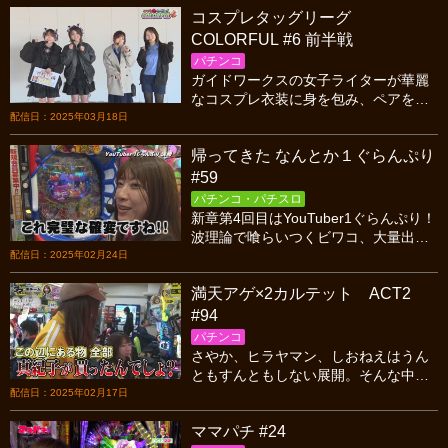
コスプレタッグリーグ
COLORFUL #6 前半戦
パチンコ
ガイドワークスの女子ライターが華麗
なコスプレ衣装に身を包み、ペアを組
んでガチンコバトル! 2敗同士の最終戦
配信日：2025年03月18日
で個人賞更新の大チャンスが到来…!?
帰ってきた なんとか１ぐらんぷり
#59
パチンコ・パチスロ
新章第4回目はYouTuber1ぐらんぷり！
波理論で喰らいつくビワコ、大量出玉
の山ちゃんボンバーに追いつくか！？
配信日：2025年02月24日
果たして、YouTuber1に輝くのは！？
満天アゲ×2カルテット ACT2
#94
パチンコ
さやか、ヒラヤマン、しおねえはうん
ともすんともしない展開。そんな中、
義風堂々3を打っているビワコがラッキ
配信日：2025年02月17日
ートリガーを引き当て大連チャン！ビ
ママパチ #24
ワコ祭りが開催される！