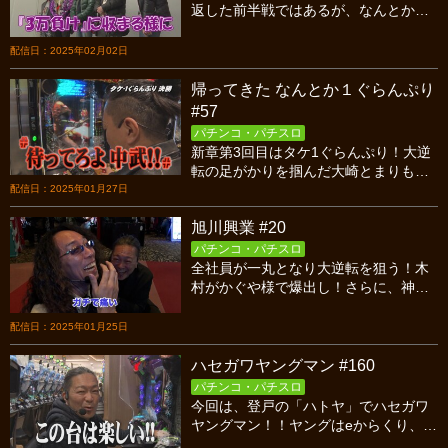
返した前半戦ではあるが、なんとか最
後の実戦に華を添えようと奮闘する5
匹！！はたして笑顔で帰る事が出来る
配信日：2025年02月02日
のか！？
帰ってきた なんとか１ぐらんぷり
#57
パチンコ・パチスロ
新章第3回目はタケ1ぐらんぷり！大逆
転の足がかりを掴んだ大崎とまりも、
堅実な戦い方をする中武に追いつく
配信日：2025年01月27日
か！？果たして、タケ1に輝くのは！？
旭川興業 #20
パチンコ・パチスロ
全社員が一丸となり大逆転を狙う！木
村がかぐや様で爆出し！さらに、神谷
がヴァルヴレイヴで大連チャン!!そし
て、大崎&沖&くりが殴り合い！？お楽
配信日：2025年01月25日
しみに！
ハセガワヤングマン #160
パチンコ・パチスロ
今回は、登戸の「ハトヤ」でハセガワ
ヤングマン！！ヤングはeからくり、万
発はPゴジエヴァ、長谷川はえとたま