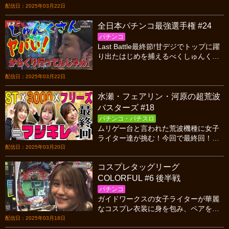
ード突入！大まくりで逆転勝利なる
配信日：2025年03月22日
か!?
全日本パチンコ最強選手権 #24
パチンコ
Last Battle最終節!甘デジでトップに躍
り出たはじめを捕えるべくしゅんく堂
とロギーは爆発力のある機種で一発逆
転を狙う!果たして最後のキングに輝く
配信日：2025年03月22日
のは!?
水瀬・フェアリン・河原の超荒波
バスターズ #18
パチンコ・パチスロ
ムリゲー台と言われた荒波機種に女子
ライター達が挑む！今回で最終回！！
最後の実戦で水瀬・河原・フェアリン
配信日：2025年03月20日
が全員神がかりの展開に！？荒波破壊
コスプレタッグリーグ
の女神達よ永遠に！
COLORFUL #6 後半戦
パチンコ
ガイドワークスの女子ライターが華麗
なコスプレ衣装に身を包み、ペアを組
んでガチンコバトル! 2敗同士の最終戦
配信日：2025年03月18日
で個人賞更新の大チャンスが到来…!?