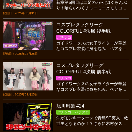
新章第5回目は二足のわらじ1ぐらんぷ
り！喰らいつくチャーミーとモリコ
ケ、大量出玉のドテチンに追いつく
配信日：2025年03月31日
か？果たして、二足のわらじ1に輝くの
コスプレタッグリーグ
は！？
COLORFUL #決勝 後半戦
パチンコ
ガイドワークスの女子ライターが華麗
なコスプレ衣装に身を包み、ペアを組
んでガチンコバトル! 遂に舞台は決勝
配信日：2025年03月25日
へ。対決を制するのはどちらのペア
コスプレタッグリーグ
だ!?
COLORFUL #決勝 前半戦
パチンコ
ガイドワークスの女子ライターが華麗
なコスプレ衣装に身を包み、ペアを組
んでガチンコバトル! 遂に舞台は決勝
配信日：2025年03月25日
へ。対決を制するのはどちらのペア
旭川興業 #24
だ!?
パチンコ・パチスロ
沖がモンキーターンで青島SG突入！救
世主となるのか！？さらに木村がスー
パーブラックジャックでジョーカーモ