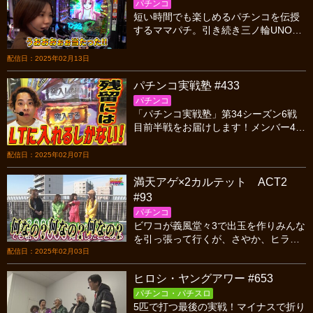
パチンコ
短い時間でも楽しめるパチンコを伝授
するママパチ。引き続き三ノ輪UNOさ
んからお届け！前回コテンパンにやら
れた3人！今回こそ久々の快勝となる
配信日：2025年02月13日
か！！
パチンコ実戦塾 #433
パチンコ
「パチンコ実戦塾」第34シーズン6戦
目前半戦をお届けします！メンバー4人
がプラス収支を目指し立ち回ります。
今シーズンは全員残留する事ができる
配信日：2025年02月07日
のか?お楽しみに！
満天アゲ×2カルテット ACT2
#93
パチンコ
ビワコが義風堂々3で出玉を作りみんな
を引っ張って行くが、さやか、ヒラヤ
マン、しおねえ3人の調子が上がってこ
配信日：2025年02月03日
ない。ビワコ一人で踏ん張るが、それ
ヒロシ・ヤングアワー #653
がいつまで続くのか？
パチンコ・パチスロ
5匹で打つ最後の実戦！マイナスで折り