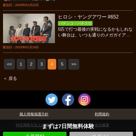
広報活動！お便りはヤングの結婚に物
配信日：2025年01月22日
申す！！！
ヒロシ・ヤングアワー #652
パチンコ・パチスロ
5匹で打つ最後の実戦になるかもしれな
い舞台は、いつも通りのメガガイア調
布店。はたして、5匹は最後の最後に大
勝利を収めて笑顔で帰る事が出来るの
配信日：2025年01月19日
か！？
<<
1
2
3
4
5
>>
＜ 戻る
個人情報保護方針
利用規約
特定商取引法上の表示
会社概要
まずは7日間無料体験