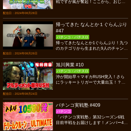
戦ですが嵐が奮起！ここから、おじさ
んが緩い旅打ちとは思えないドラマが
待っていた！豪華で男臭い旅シーンが
配信日：2024年08月28日
目白押し！お楽しみに！
帰ってきた なんとか１ぐらんぷり
#47
パチンコ・パチスロ
帰ってきたなんとか1ぐらんぷり！九つ
のカテゴリから生まれた9人のチャンピ
オン、遂にグランドチャンピオン大会
配信日：2024年08月26日
が開幕！果たして、決勝戦にコマを進
旭川興業 #10
めるのは誰だ！？
パチンコ・パチスロ
沖が開始早々マギカRUSH突入！さら
にラッキートリガーで大量出玉！？く
り＆木村＆大崎&神谷がからくりサー
カスで勝負！最後は新橋でまさかのM
配信日：2024年08月24日
リーガーと反省会！？
パチンコ実戦塾 #409
パチンコ
「パチンコ実戦塾」第32シーズン6戦
目前半戦をお届けします！メンバー4人
がプラス収支を目指し立ち回ります。