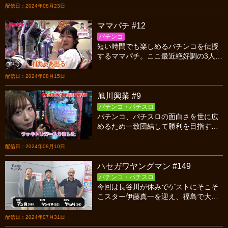
今シーズンは全員残留する事ができる
配信日：2024年08月23日
のか?お楽しみに！
ママパチ #12
パチンコ
短い時間でも楽しめるパチンコを伝授
するママパチ。ここ最近絶好調の3人は
現在2連勝中！レオ子は頭文字D、ナツ
美は大海ブラック、ヒラヤマンはまど
配信日：2024年08月15日
マギからスタート！
旭川興業 #9
パチンコ・パチスロ
パチンコ、パチスロの面白さを世に広
めるため一致団結して勝利を目指す！
神谷がアリアでLT発動！大連チャンな
るか！？大崎がからくりサーカスで運
配信日：2024年08月10日
命の一劇突入！？
ハセガワヤングマン #149
パチンコ・パチスロ
今回は長谷川が休みでゲストにそこそ
こスター伊藤真一を迎え、福島で大暴
れ！！トークに実戦に内容の濃い1時間
をお見逃しなく！！そして衝撃のラス
配信日：2024年07月31日
トが！！