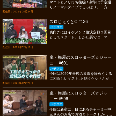
マコトとノリ打ち後編！射駒は予定通
りノーマルタイプでしっぽり。一方、
マコトはタイバニの連チャンでプラス
配信日：2021年08月24日
に浮上し、連敗ストップなるか！？お
スロじぇくとC #136
楽しみに！！
パチスロ
表向きにはイケメン２位決定戦２回目
としてスタート。しかし裏では、マコ
トに対するドッキリ企画が進む。とこ
ろが想定していなかった展開に・・・
配信日：2021年02月18日
果たして成功するのか？
嵐・梅屋のスロッターズ☆ジャー
ニー #601
パチスロ
今回は2020年最後の放送を締めくくる
に相応しいゲスト､射駒タケシさんが登
場!実戦ではノーマルタイプを中心とし
配信日：2020年12月28日
た立ち回りのプランを実行する2人だ
嵐・梅屋のスロッターズ☆ジャー
が･･･
ニー #596
パチスロ
今回は新宿二丁目にあるチャーミー中
元さんのお店でお酒とトーク!しかし、