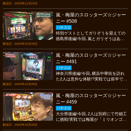
酔いが回った梅屋に異変が!?実戦では
配信日：2020年11月23日
嵐、梅屋ともに好調キープで終盤戦に
嵐・梅屋のスロッターズ☆ジャー
突入するが･･･
ニー #508
パチスロ
特別ゲストとしてガリぞうを迎えての
徳島県後編!今回､嵐とガリぞうはある
高級食材の養殖場を訪問!実戦では苦し
配信日：2020年10月26日
い展開が続く中、どうにか勝ち筋を模
嵐・梅屋のスロッターズ☆ジャー
索する2人だが･･･
ニー #491
パチスロ
神奈川県後編!今回､横浜中華街を訪れ
た2人は意外な体験!?実戦では前半で善
戦を見せた嵐と梅屋だったが後半に入
配信日：2020年10月26日
り共に失速!?苦境を打破すべく立ち回
嵐・梅屋のスロッターズ☆ジャー
る2人だが・・・
ニー #459
パチスロ
大分県後編!今回､2人は別府にて竹細工
に挑戦!実戦では梅屋が「ミリオンゴッ
ド凱旋」で軽快に出玉を伸ばす一方、
配信日：2020年10月26日
嵐は「A-SLOT偽物語」で地道に勝利