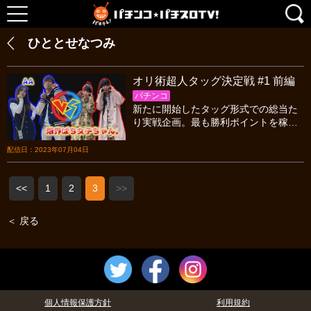
ひととせなつみ
オリ術超人タッグ決定戦 #1 前編
パチンコ
新たに開始したタッグ形式での総当た
り実戦企画。最も勝利ポイントを稼い
だペアが優勝となるが、今大会はそれ
以外にも賞金を手にいれるチャンス
配信日：2023年07月04日
が…！？
<<
1
2
3
>>
＜ 戻る
個人情報保護方針
利用規約