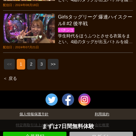
ひろげる! 4戦目はアノチームが記録を
配信日：2024年08月18日
更新しまくる大爆連を記録!!
Girlsタッグリーグ 爆連ハイスクー
ルII #2 後半戦
パチンコ
学生時代をほうふつとさせる衣装をま
とい、4組のタッグが出玉バトルを繰り
ひろげる! 2戦目は3/4がヒキ弱というメ
配信日：2024年07月21日
ンバーのなか、大とんでん返しが起こ
る…!?
<<
1
2
3
>>
＜ 戻る
個人情報保護方針
利用規約
特定商取引法上の表示
会社概要
まずは7日間無料体験