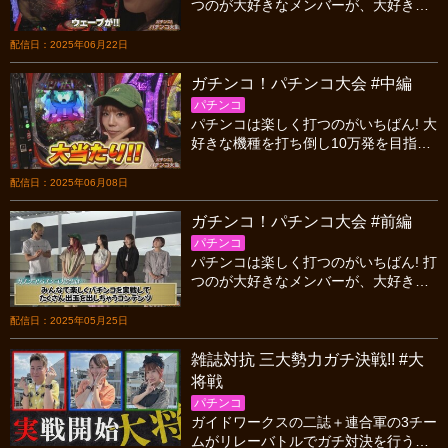
つのが大好きなメンバーが、大好きな
機種を打ち倒し10万発を目指す!! 今回
は後編をお届けします！
配信日：2025年06月22日
ガチンコ！パチンコ大会 #中編
パチンコ
パチンコは楽しく打つのがいちばん! 大
好きな機種を打ち倒し10万発を目指
す!! 突如現れた助っ人が現場をかき乱
す!? 今回は中編をお送りします。
配信日：2025年06月08日
ガチンコ！パチンコ大会 #前編
パチンコ
パチンコは楽しく打つのがいちばん! 打
つのが大好きなメンバーが、大好きな
機種を打ち倒し10万発を目指す!! 今回
は前編をお送りします。
配信日：2025年05月25日
雑誌対抗 三大勢力ガチ決戦!! #大
将戦
パチンコ
ガイドワークスの二誌＋連合軍の3チー
ムがリレーバトルでガチ対決を行う。