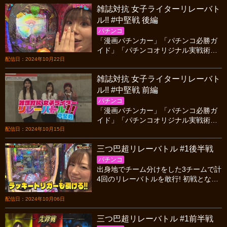
雑誌対抗 女子ライターリレーバト
ル!! #中堅戦 後編
パチンコ
「漫画パチンカー」「パチンコ必勝ガ
イド」「パチンコオリジナル実戦術」3
誌の女性ライターがリレーで差玉対
配信日：2024年10月22日
決！ 奇跡的な出玉で大逆転を決めるの
雑誌対抗 女子ライターリレーバト
は…!?中堅戦の後編をお送りいたしま
す。
ル!! #中堅戦 前編
パチンコ
「漫画パチンカー」「パチンコ必勝ガ
イド」「パチンコオリジナル実戦術」3
誌の女性ライターがリレーで差玉対
配信日：2024年10月15日
決！ 奇跡的な出玉で大逆転を決めるの
三つ巴超リレーバトル #1後半戦
は…!?中堅戦の前編です。
パチンコ
出身地でチーム分けをした3チームで計
4回のリレーバトルを敢行! 初戦となる
今回、スタートダッシュを決めるのは
どの地域のライターか!?
配信日：2024年10月06日
三つ巴超リレーバトル #1前半戦