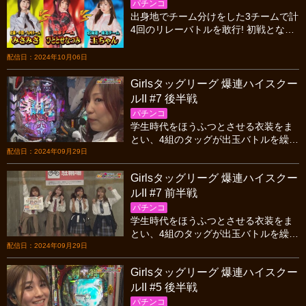
パチンコ
出身地でチーム分けをした3チームで計
4回のリレーバトルを敢行! 初戦となる
今回、スタートダッシュを決めるのは
どの地域のライターか!?
配信日：2024年10月06日
Girlsタッグリーグ 爆連ハイスクー
ルII #7 後半戦
パチンコ
学生時代をほうふつとさせる衣装をま
とい、4組のタッグが出玉バトルを繰り
ひろげる! 遂に迎えた決勝戦。長きにわ
配信日：2024年09月29日
たる戦いの頂点に立つのは果たしてど
Girlsタッグリーグ 爆連ハイスクー
ちらのタッグか!?
ルII #7 前半戦
パチンコ
学生時代をほうふつとさせる衣装をま
とい、4組のタッグが出玉バトルを繰り
ひろげる! 遂に迎えた決勝戦。長きにわ
配信日：2024年09月29日
たる戦いの頂点に立つのは果たしてど
Girlsタッグリーグ 爆連ハイスクー
ちらのタッグか!?
ルII #5 後半戦
パチンコ