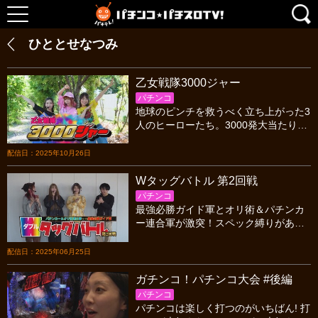
ひととせなつみ
乙女戦隊3000ジャー
パチンコ
地球のピンチを救うべく立ち上がった3
人のヒーローたち。3000発大当たりを
引きまくり、世界に平和をもたらすこ
とはできるのか…!?
配信日：2025年10月26日
Wタッグバトル 第2回戦
パチンコ
最強必勝ガイド軍とオリ術＆パチンカ
ー連合軍が激突！スペック縛りがある
なかでどのような立ち回りを行うか、
見所満載のガチバトル番組。今回は第2
配信日：2025年06月25日
回戦をお届けします。
ガチンコ！パチンコ大会 #後編
パチンコ
パチンコは楽しく打つのがいちばん! 打