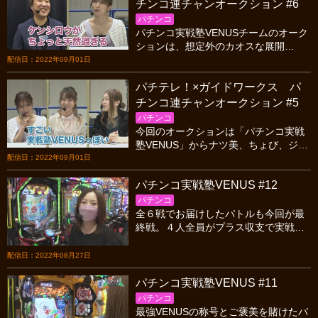
チンコ連チャンオークション #6
パチンコ
パチンコ実戦塾VENUSチームのオーク
ションは、想定外のカオスな展開
に…。パチンコ連チャンオークショ
配信日：2022年09月01日
ン、1stシーズン堂々の最終回、最後に
パチテレ！×ガイドワークス パ
笑うのは一体誰だ！？
チンコ連チャンオークション #5
パチンコ
今回のオークションは「パチンコ実戦
塾VENUS」からナツ美、ちょび、ジマ
ーKの３名が登場！ 普段の企画では
配信日：2022年09月01日
決して見せない美女たちのブチギレが
パチンコ実戦塾VENUS #12
観られるかも！？
パチンコ
全６戦でお届けしたバトルも今回が最
終戦。４人全員がプラス収支で実戦を
折り返し、気合は十分。今シーズンの
優勝を飾るのは一体？
配信日：2022年08月27日
パチンコ実戦塾VENUS #11
パチンコ
最強VENUSの称号とご褒美を賭けたバ