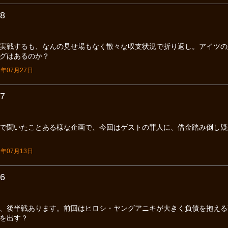
8
実戦するも、なんの見せ場もなく散々な収支状況で折り返し。アイツの
グはあるのか？
年07月27日
7
で聞いたことある様な企画で、今回はゲストの罪人に、借金踏み倒し疑
年07月13日
6
、後半戦あります。前回はヒロシ・ヤングアニキが大きく負債を抱える
を出す？