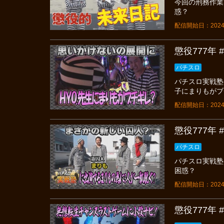
今回の刑務作業
惑？
配信開始日：2024
懲役777年 #
パチスロ
パチスロ実戦塾
子にまりもがブ
配信開始日：2024
懲役777年 #
パチスロ
パチスロ実戦塾
困惑？
配信開始日：2024
懲役777年 #