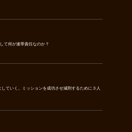
して何が連帯責任なのか？
こなしていく。ミッションを成功させ減刑するために３人