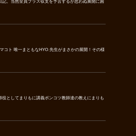
日記。当然全員プラス収支を予言するが思わぬ展開に困
コト 唯一まともなHYO.先生がまさかの展開！その様
師役としてまりもに講義ポンコツ教師達の教えにまりも