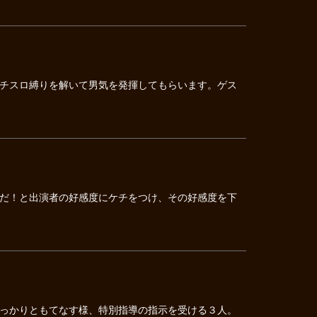
チスロ縛りを解いて男気を発揮してもらいます。ゲス
だ！と出演者の好感度にケチをつけ、その好感度を下
っかりともてなす様、特別指導の指示を受ける３人。