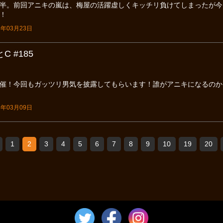
半。前回アニキの嵐は、梅屋の活躍虚しくキッチリ負けてしまったが今
！
年03月23日
 #185
催！今回もガッツリ男気を披露してもらいます！誰がアニキになるのか
年03月09日
1
2
3
4
5
6
7
8
9
10
19
20