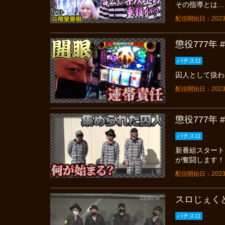
その指導とは…
配信開始日：2023
懲役777年 #
パチスロ
囚人として扱わ
配信開始日：2023
懲役777年 #
パチスロ
新番組スタート
が奮闘します！
配信開始日：2023
スロじぇくとC
パチスロ