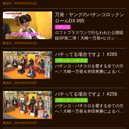
×POKKA吉田×末井昭×伊藤真一の超豪
配信日：2022年02月01日
華トーク！後日収録した反省会も加え
万発・ヤングのパチンコロックン
たスペシャル版！
ロールDX #95
パチンコ
ロフトプラスワンで行なわれた公開収
録SP第二弾！大崎一万発×ヒロシ・ヤ
ングに加えPOKKA吉田×末井昭が参
配信日：2022年02月01日
入！酔っぱらったゲスト二人の大暴走
パチってる場合ですよ！ #265
トークが炸裂！
パチンコ・パチスロ
パチンコ・パチスロを愛する全ての方
へ！大崎一万発＆井田将勝によるパチ
ンコ・バラエティーショー！盛りだく
さんの動画コンテンツで面白情報をお
配信日：2021年05月18日
届けします！
パチってる場合ですよ！ #256
パチンコ・パチスロ
パチンコ・パチスロを愛する全ての方
へ！大崎一万発＆井田将勝によるパチ
ンコ・バラエティーショー！盛りだく
さんの動画コンテンツで面白情報をお
配信日：2021年03月16日
届けします！