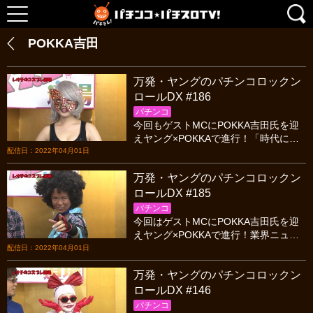
POKKA吉田
万発・ヤングのパチンコロックン
ロールDX #186
パチンコ
今回もゲストMCにPOKKA吉田氏を迎
えヤング×POKKAで進行！「時代に適
した新しい形の風営法とは！？」「カ
配信日：2022年04月01日
ジノ最新情報」など業界情報満載！！
万発・ヤングのパチンコロックン
ロールDX #185
パチンコ
今回はゲストMCにPOKKA吉田氏を迎
えヤング×POKKAで進行！業界ニュー
スに詳しいPOKKA吉田が語る最新パチ
配信日：2022年04月01日
ンコ情報！「業界権利問題」「増税に
万発・ヤングのパチンコロックン
よる影響」等
ロールDX #146
パチンコ