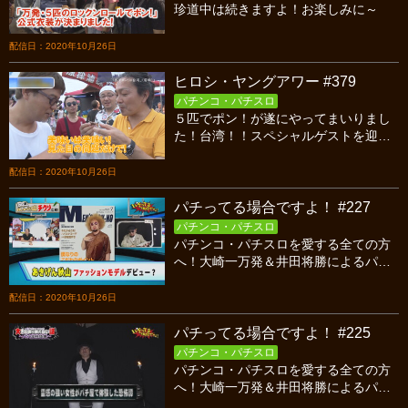
珍道中は続きますよ！お楽しみに～
配信日：2020年10月26日
ヒロシ・ヤングアワー #379
パチンコ・パチスロ
５匹でポン！が遂にやってまいりまし
た！台湾！！スペシャルゲストを迎え
て、７匹が台湾を満喫！台湾名物夜市
で遊んだり、あんな事やこんな事、楽
配信日：2020年10月26日
しんで来ました！
パチってる場合ですよ！ #227
パチンコ・パチスロ
パチンコ・パチスロを愛する全ての方
へ！大崎一万発＆井田将勝によるパチ
ンコ・バラエティーショー！盛りだく
さんの動画コンテンツで面白情報をお
配信日：2020年10月26日
届けします！
パチってる場合ですよ！ #225
パチンコ・パチスロ
パチンコ・パチスロを愛する全ての方
へ！大崎一万発＆井田将勝によるパチ
ンコ・バラエティーショー！盛りだく