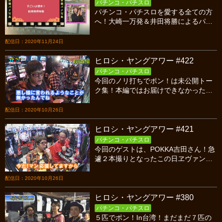
パチンコ・パチスロ
パチンコ・パチスロを愛する全ての方
へ！大崎一万発＆井田将勝によるパチ
ンコ・バラエティーショー！盛りだく
さんの動画コンテンツで面白情報をお
配信日：2020年11月24日
届けします！
ヒロシ・ヤングアワー #422
パチンコ・パチスロ
今回のノリ打ちでポン！は未公開トー
ク集！本編ではお届けできなかった味
のあるトークをタップリとお届けいた
します！
配信日：2020年10月26日
ヒロシ・ヤングアワー #421
パチンコ・パチスロ
今回のゲストは、POKKA吉田さん！急
遽２本撮りとなったこの日ヱヴァンゲ
リオン シト新生で実戦！台との相性が
良くないヤングさんは当たりを引くこ
配信日：2020年10月26日
とが出来るのか？
ヒロシ・ヤングアワー #380
パチンコ・パチスロ
５匹でポン！In台湾！まだまだ７匹の