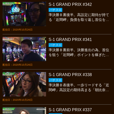
S-1 GRAND PRIX #342
パチスロ
準決勝Ｂ裏後半。高設定に期待が持て
る「近間岬」負債を取り返し首位を掴
みたい「朝比奈ユキ」と「八百屋コカ
ツ」今宵も繰り広げられる熱いスロッ
配信日：2020年10月26日
トバトルを見逃すな！
S-1 GRAND PRIX #341
パチスロ
準決勝Ｂ裏前半。決勝進出の為、首位
を狙う「近間岬」ポイントを稼ぎたい
「朝比奈ユキ」と「八百屋コカツ」今
宵も繰り広げられる熱いスロットバト
配信日：2020年10月26日
ルを見逃すな！
S-1 GRAND PRIX #338
パチスロ
準決勝Ｂ表後半。一歩リードする「近
間岬」高設定の期待高まる「朝比奈ユ
キ」追い上げを図る「八百屋コカツ」
今宵も繰り広げられる熱いスロットバ
配信日：2020年10月26日
トルを見逃すな！
S-1 GRAND PRIX #337