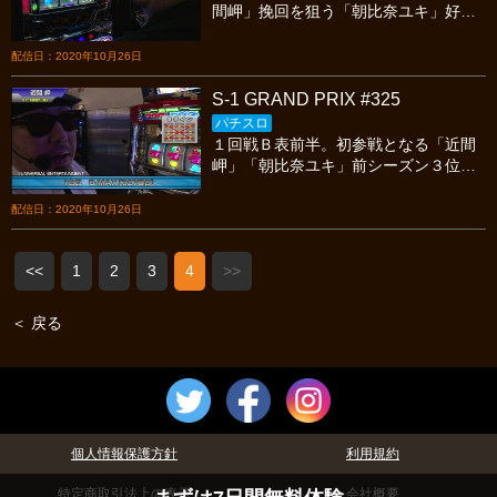
間岬」挽回を狙う「朝比奈ユキ」好調
の兆しが見えた「ワサビ」今宵も繰り
広げられる熱いスロットバトルを見逃
配信日：2020年10月26日
すな！
S-1 GRAND PRIX #325
パチスロ
１回戦Ｂ表前半。初参戦となる「近間
岬」「朝比奈ユキ」前シーズン３位の
「ワサビ」今宵も繰り広げられる熱い
スロットバトルを見逃すな！
配信日：2020年10月26日
<<
1
2
3
4
>>
＜ 戻る
個人情報保護方針
利用規約
特定商取引法上の表示
会社概要