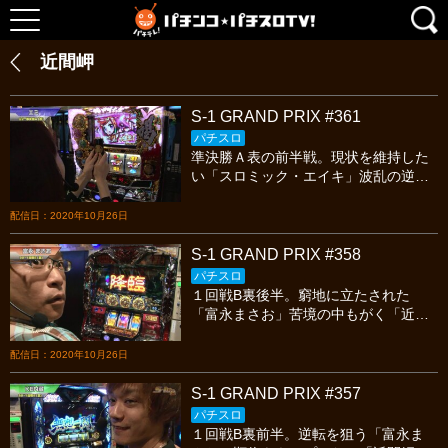
近間岬
S-1 GRAND PRIX #361
パチスロ
準決勝Ａ表の前半戦。現状を維持した
い「スロミック・エイキ」波乱の逆転
劇を起こした「エミ」逆転を狙う「近
間岬」今宵も繰り広げられる熱いスロ
配信日：2020年10月26日
ットバトルを見逃すな!
S-1 GRAND PRIX #358
パチスロ
１回戦B裏後半。窮地に立たされた
「富永まさお」苦境の中もがく「近間
岬」トップ通過なるか？「KEN蔵」今
宵も繰り広げられる熱いスロットバト
配信日：2020年10月26日
ルを見逃すな!
S-1 GRAND PRIX #357
パチスロ
１回戦B裏前半。逆転を狙う「富永ま