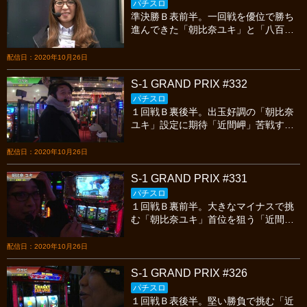
パチスロ
準決勝Ｂ表前半。一回戦を優位で勝ち
進んできた「朝比奈ユキ」と「八百屋
コカツ」ここで首位を掴みたい「近間
岬」今宵も繰り広げられる熱いスロッ
配信日：2020年10月26日
トバトルを見逃すな！
S-1 GRAND PRIX #332
パチスロ
１回戦Ｂ裏後半。出玉好調の「朝比奈
ユキ」設定に期待「近間岬」苦戦する
「ワサビ」今宵も繰り広げられる熱い
スロットバトルを見逃すな！
配信日：2020年10月26日
S-1 GRAND PRIX #331
パチスロ
１回戦Ｂ裏前半。大きなマイナスで挑
む「朝比奈ユキ」首位を狙う「近間
岬」先行する「ワサビ」今宵も繰り広
げられる熱いスロットバトルを見逃す
配信日：2020年10月26日
な！
S-1 GRAND PRIX #326
パチスロ
１回戦Ｂ表後半。堅い勝負で挑む「近