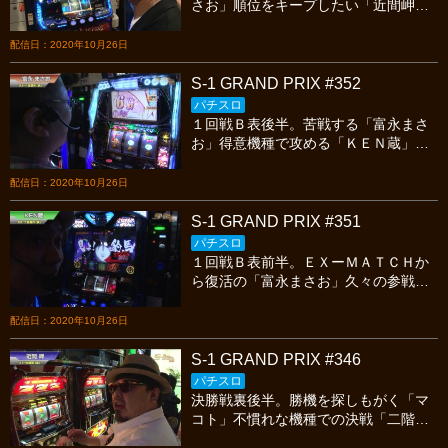
さお」順位をキープしたい「近間岬」
優勢に甘んじない「KEN蔵」今宵も繰
り広げられる熱いスロットバトルを見
配信日：2020年10月26日
逃すな!
S-1 GRAND PRIX #352
パチスロ
１回戦Ｂ表後半。苦戦する「富永まさ
お」得意機種で攻める「ＫＥＮ蔵」堅
く立ち回る「近間岬」今宵も繰り広げ
られる熱いスロットバトルを見逃すな!
配信日：2020年10月26日
S-1 GRAND PRIX #351
パチスロ
１回戦Ｂ表前半。ＥＸーＭＡＴＣＨか
ら復活の「富永まさお」久々の参戦
「ＫＥＮ蔵」前シーズン覇者「近間
岬」今宵も繰り広げられる熱いスロッ
配信日：2020年10月26日
トバトルを見逃すな!
S-1 GRAND PRIX #346
パチスロ
決勝戦裏後半。勝機を探しもがく「マ
コト」不慣れな機種での決戦「二階堂
亜樹」このまま逃げ切りか！？「近間