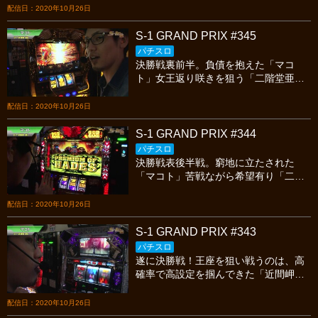
岬」今宵も繰り広げられる熱いスロッ
配信日：2020年10月26日
トバトルを見逃すな！
S-1 GRAND PRIX #345
パチスロ
決勝戦裏前半。負債を抱えた「マコ
ト」女王返り咲きを狙う「二階堂亜
樹」どんな勝負を仕掛けるのか？「近
間岬」今宵も繰り広げられる熱いスロ
配信日：2020年10月26日
ットバトルを見逃すな！
S-1 GRAND PRIX #344
パチスロ
決勝戦表後半戦。窮地に立たされた
「マコト」苦戦ながら希望有り「二階
堂亜樹」。首位をキープできるか？
「近間岬」今宵も繰り広げられる熱い
配信日：2020年10月26日
スロットバトルを見逃すな！
S-1 GRAND PRIX #343
パチスロ
遂に決勝戦！王座を狙い戦うのは、高
確率で高設定を掴んできた「近間岬」
優勝経験者の「二階堂亜樹」と「マコ
ト」今宵も繰り広げられる熱いスロッ
配信日：2020年10月26日
トバトルを見逃すな！