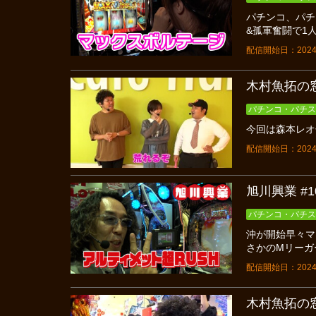
パチンコ、パチ
&孤軍奮闘で1
配信開始日：2024
木村魚拓の窓
パチンコ・パチス
今回は森本レオ
配信開始日：2024
旭川興業 #1
パチンコ・パチス
沖が開始早々マ
さかのMリーガ
配信開始日：2024
木村魚拓の窓