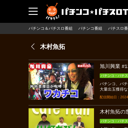
パチンコ＆パチスロ番組
パチンコ番組
パチスロ番
木村魚拓
旭川興業 #1
パチンコ・パチス
パチンコ、パチ
大量出玉獲得な
配信開始日：2024
木村魚拓の窓
パチンコ・パチス