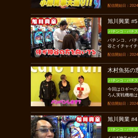
配信開始日：2024
旭川興業 #5
パチンコ・パチス
パチンコ、パチ
谷とイチャイチ
配信開始日：2024
木村魚拓の窓
パチンコ・パチス
今回はロギーの
ろん実戦機種は
配信開始日：2024
旭川興業 #4
パチンコ・パチス