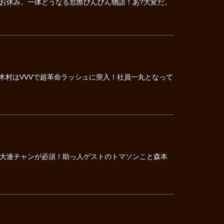
お休み。一体どうなる窓際びんびん物語！あ?大変だ。
木村はVVVで超革命ラッシュに突入！社員一丸となって
大連チャンが必須！助っ人ゲストのトマソンこと森本