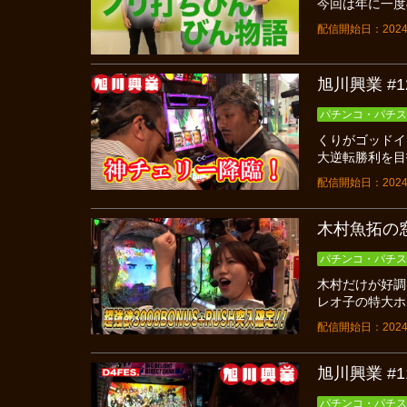
今回は年に一度
配信開始日：2024
旭川興業 #1
パチンコ・パチス
くりがゴッドイ
大逆転勝利を目
配信開始日：2024
木村魚拓の窓
パチンコ・パチス
木村だけが好調
レオ子の特大ホ
配信開始日：2024
旭川興業 #1
パチンコ・パチス