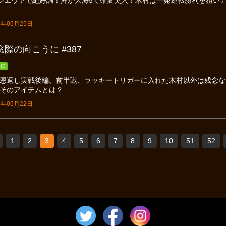
ジエヴァで絶好調！沖が大海5で確変突入！木村は一発逆転勝利を狙い
年05月25日
際の向こうに #387
ロ
恩返し実戦後編。前半戦、ラッキートリガーに入れた木村以外は残念な
そのアイテムとは？
年05月22日
1
2
3
4
5
6
7
8
9
10
51
52