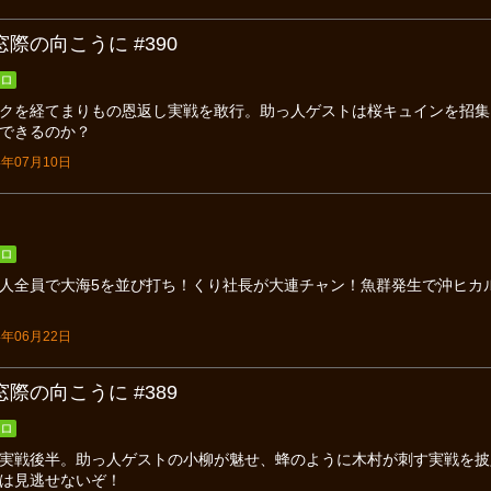
際の向こうに #390
ロ
クを経てまりもの恩返し実戦を敢行。助っ人ゲストは桜キュインを招集。-
できるのか？
年07月10日
ロ
人全員で大海5を並び打ち！くり社長が大連チャン！魚群発生で沖ヒカ
年06月22日
際の向こうに #389
ロ
実戦後半。助っ人ゲストの小柳が魅せ、蜂のように木村が刺す実戦を披
は見逃せないぞ！