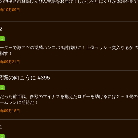
の恒例企画窓際びんびん物語をお届け！しかし今年はくりが体調不良で
年10月09日
2
ロ
ーターで激アツの逆鱗ハンニバル討伐戦に！上位ラッシュ突入なるか!?
指す！
年09月21日
際の向こうに #395
ロ
だった前半戦、多額のマイナスを抱えたロギーを助けるには２～３発の
ームランに期待だ！
年09月18日
1
ロ