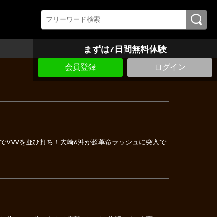
まずは7日間無料体験
会員登録
ログイン
でVVVを並び打ち！大崎&沖が超革命ラッシュに突入で