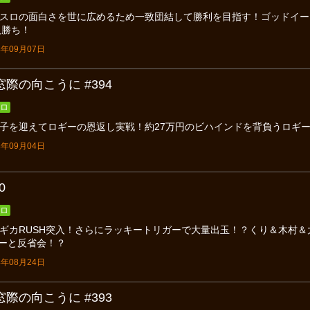
スロの面白さを世に広めるため一致団結して勝利を目指す！ゴッドイータ
人勝ち！
年09月07日
際の向こうに #394
ロ
子を迎えてロギーの恩返し実戦！約27万円のビハインドを背負うロギ
年09月04日
0
ロ
ギカRUSH突入！さらにラッキートリガーで大量出玉！？くり＆木村＆
ーと反省会！？
年08月24日
際の向こうに #393