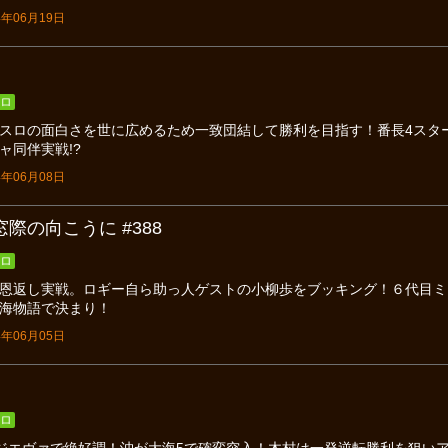
年06月19日
ロ
スロの面白さを世に広めるため一致団結して勝利を目指す！番長4スター
ャ同伴実戦!?
年06月08日
際の向こうに #388
ロ
恩返し実戦。ロギー自ら助っ人ゲストの小柳歩をブッキング！６代目ミ
海物語で決まり！
年06月05日
ロ