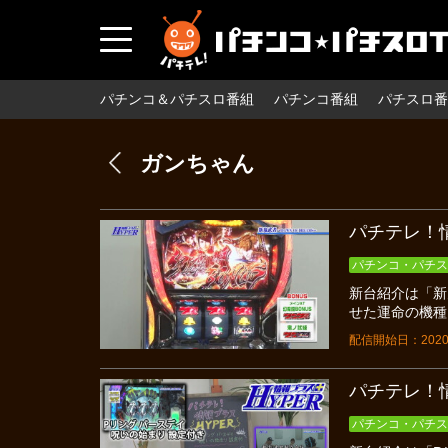
パチンコ＆パチスロ番組
パチンコ番組
パチスロ番
ガンちゃん
パチテレ！情
パチンコ・パチス
新台紹介は「新
せた運命の機種
配信開始日：2020
パチテレ！情
パチンコ・パチス