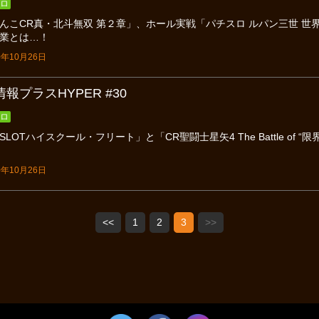
ロ
んこCR真・北斗無双 第２章」、ホール実戦「パチスロ ルパン三世 世
業とは…！
年10月26日
報プラスHYPER #30
ロ
LOTハイスクール・フリート」と「CR聖闘士星矢4 The Battle o
年10月26日
<<
1
2
3
>>