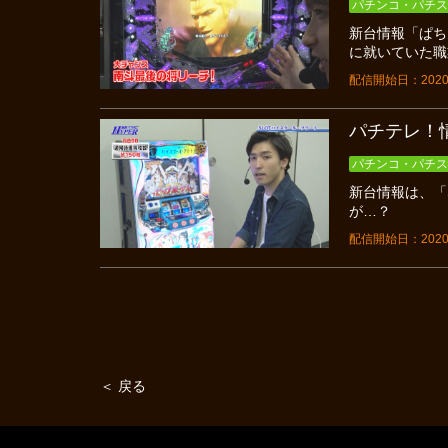
パチンコ・パチス
新台情報「ぱち
に就いていた職
配信開始日：2020
パチテレ！情
パチンコ・パチス
新台情報は、「S
が…？
配信開始日：2020
＜ 戻る