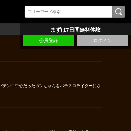
まずは7日間無料体験
会員登録
ログイン
紹介！パチンコ中心だったガンちゃんをパチスロライターにさ