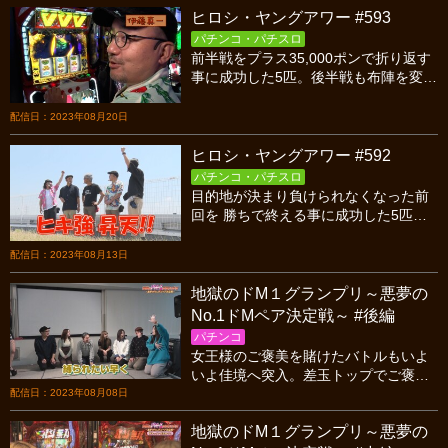
ヒロシ・ヤングアワー #593
パチンコ・パチスロ
前半戦をプラス35,000ポンで折り返す
事に成功した5匹。後半戦も布陣を変更
せずに挑む！はたして この勢いのまま
2連勝となるのか！？
配信日：2023年08月20日
ヒロシ・ヤングアワー #592
パチンコ・パチスロ
目的地が決まり負けられなくなった前
回を 勝ちで終える事に成功した5匹。
今回は 2連勝を目指して 得意のスロッ
トチームとパチンコチームの二手に分
配信日：2023年08月13日
かれて挑む！！
地獄のドM１グランプリ～悪夢の
No.1ドMペア決定戦～ #後編
パチンコ
女王様のご褒美を賭けたバトルもいよ
いよ佳境へ突入。差玉トップでご褒美
を受けられるペアは果たしてどのコン
配信日：2023年08月08日
ビになるのか！？ ご褒美内容も必見
地獄のドM１グランプリ～悪夢の
です！！