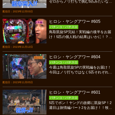
ゼロからノリ打ちで挑む5匹みたいなも
んたち。記念すべき新シーズン門出の
戦いに勝利を飾る事はできるのか！？
配信日：2023年12月03日
ヒロシ・ヤングアワー #605
パチンコ・パチスロ
鳥取凱旋SP完結！実戦編の後半をお届
け！5匹の個人戦の結果はいかに！？鳥
取を存分に楽しむ5匹を最後までお見逃
しなく！！
配信日：2023年11月12日
ヒロシ・ヤングアワー #604
パチンコ・パチスロ
今週は鳥取凱旋SPの実戦編をお届け！
今回はノリ打ちではなく5匹それぞれが
己の勝ちにこだわる実戦で挑む。未公
開の旅情編もまだまだ御座いますので
配信日：2023年11月05日
お楽しみに！
ヒロシ・ヤングアワー #601
パチンコ・パチスロ
5匹でポン！ヤングの故郷に凱旋SP！2
週目は旅情編パート2をお届け！！牧場
で乳しぼりやヤングパパと一緒にそば