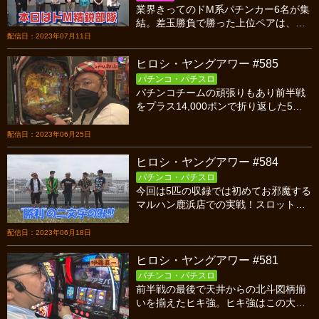
業界きってのドM系パチンカー6名が集
結。差玉勝負で勝った上位ペアは、女
王様から与えられるご褒美を獲得でき
配信日：2023年07月11日
るという特典が付く。出演者のコメン
ヒロシ・ヤングアワー #585
トにも注目ください。
パチンコ・パチスロ
パチンコチームの頑張りもあり前半戦
をプラス14,000ポンで折り返した5匹
みたいなもんたち。後半戦はヤングと
イトシンのスロットチームが巻き返し
配信日：2023年06月25日
て大勝利となるか？
ヒロシ・ヤングアワー #584
パチンコ・パチスロ
今回は5匹の収録では初めてお邪魔する
マルハン鹿浜店での実戦！スロットチ
ームとパチンコチームの布陣に戻し、
再び総合収支を80万ポンに戻す事がで
配信日：2023年06月18日
きるのか！？
ヒロシ・ヤングアワー #581
パチンコ・パチスロ
前半戦の最後で天井からの北斗図柄揃
いを揃えたヒキ強。ヒキ強はこの大チ
ャンスを生かして5匹の収支を大幅プラ