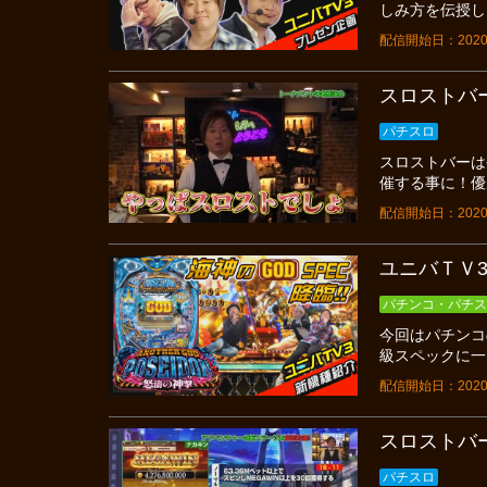
しみ方を伝授し
配信開始日：2020
スロストバー
パチスロ
スロストバーは
催する事に！優
配信開始日：2020
ユニバＴＶ3 
パチンコ・パチス
今回はパチンコ
級スペックに一
配信開始日：2020
スロストバー
パチスロ