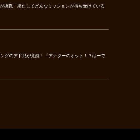
が挑戦！果たしてどんなミッションが待ち受けている
キングのアド兄が覚醒！『アナターのオット！？はーで