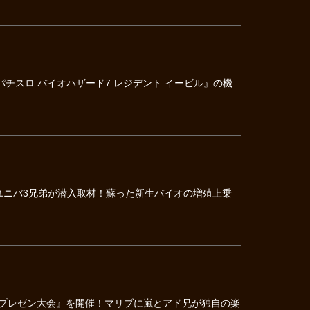
チスロ バイオハザード7 レジデント イービル』の機
にユニバ3兄弟が潜入取材！蘇った新生バイオの増殖上乗
方プレゼン大会』を開催！マリブに嵐とアド兄が独自の楽