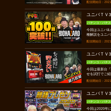
配信開始日：2021
ユニバＴＶ3 
パチンコ・パチス
今回はユニバ&
種解説をユニバ
配信開始日：2021
ユニバＴＶ3 
パチンコ・パチス
今回は最新台『
せを試打でご紹
配信開始日：2021
ユニバＴＶ3 
パチンコ・パチス
今回は2020