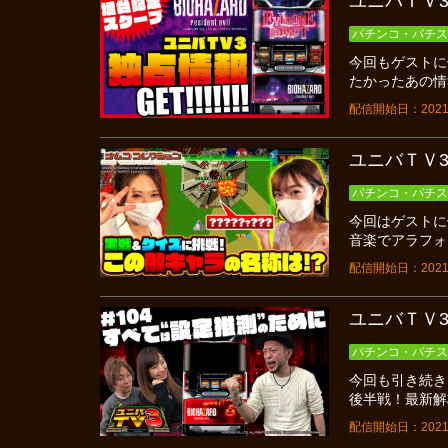
ユニバＴＶ3 
パチンコ・パチス
今回もゲストに
たかったあの情
配信開始日：2021
ユニバＴＶ3 
パチンコ・パチス
今回はゲストに
音楽でアラフォ
配信開始日：2021
ユニバＴＶ3 
パチンコ・パチス
今回も引き続き
後半戦！最新解
配信開始日：2021