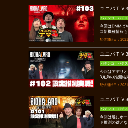
ユニバＴＶ3 
パチンコ・パチス
今回はDMMぱ
コ新機種情報も
配信開始日：2021
ユニバＴＶ3 
パチンコ・パチス
今回はアデリオ
3兄弟の推測結
配信開始日：2021
ユニバＴＶ3 
パチンコ・パチス
今回は遂にホー
ド推測の鍵とな