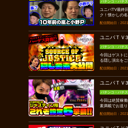
パチンコ・パチス
ユニバTV最終
ク！懐かしの名
配信開始日：2021
ユニバＴＶ3 
パチンコ・パチス
今回はゲストに
る隠し演出をご
配信開始日：2021
ユニバＴＶ3 
パチンコ・パチス
今回は絶賛稼働
素満載でお送り
配信開始日：2021