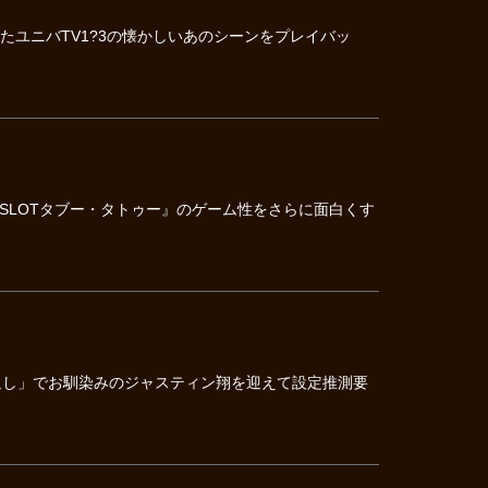
ったユニバTV1?3の懐かしいあのシーンをプレイバッ
SLOTタブー・タトゥー』のゲーム性をさらに面白くす
恩返し」でお馴染みのジャスティン翔を迎えて設定推測要