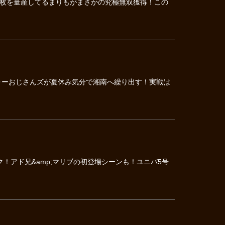
枚を量産してるまりもがまさかの究極無双獲得！この
ォーおじさんズが夏休み気分で湘南へ繰り出す！実戦は
！アド兄&amp;マリブの初登場シーンも！ユニバ5号