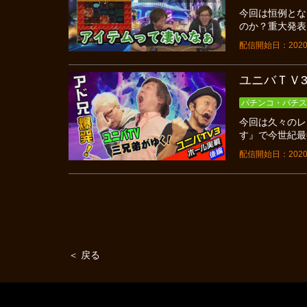
今回は恒例とな
のか？重大発表
配信開始日：2020
ユニバＴＶ3 
パチンコ・パチス
今回は久々のレ
す』で今世紀最
配信開始日：2020
＜ 戻る