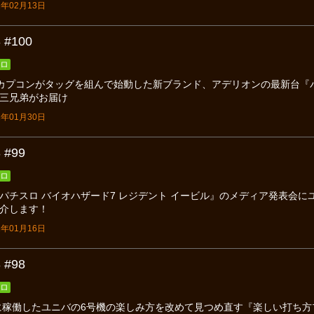
年02月13日
#100
ロ
カプコンがタッグを組んで始動した新ブランド、アデリオンの最新台『パ
三兄弟がお届け
年01月30日
#99
ロ
パチスロ バイオハザード7 レジデント イービル』のメディア発表会
介します！
年01月16日
#98
ロ
年に稼働したユニバの6号機の楽しみ方を改めて見つめ直す『楽しい打ち