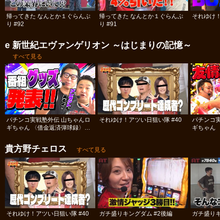
帰ってきた なんとか１ぐらんぷ
帰ってきた なんとか１ぐらんぷ
それゆけ！
り #92
り #91
e 新世紀エヴァンゲリオン ～はじまりの記憶～
すべて見る
パチンコ実戦塾外伝 山ちゃんロ
それゆけ！アツい日狙い隊 #40
パチンコ
ギちゃん 〈借金返済弾球録〉
ギちゃん 
#113
#112
貴方野チェロス
すべて見る
それゆけ！アツい日狙い隊 #40
ガチ盛りキングダム #2後編
ガチ盛りキ