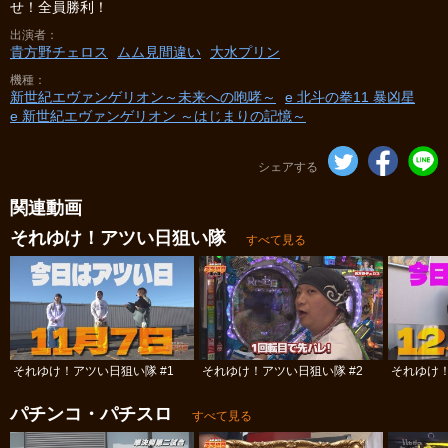
せ！全員勝利！
出演者
貴方野チェロス
ムム見間違い
大水プリン
機種
新世紀エヴァンゲリオン～未来への咆哮～
e 北斗の拳11 暴凶星
e 新世紀エヴァンゲリオン ～はじまりの記憶～
シェアする
関連動画
それゆけ！アツい日狙い隊
すべて見る
それゆけ！アツい日狙い隊 #1
それゆけ！アツい日狙い隊 #2
それゆけ！
パチンコ・パチスロ
すべて見る