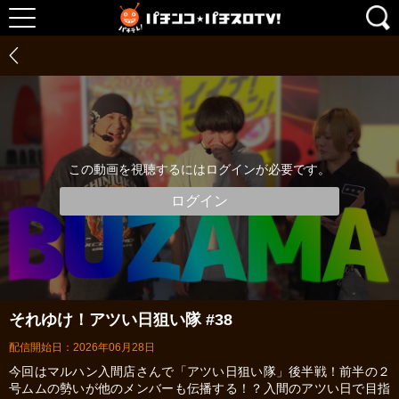
この動画を視聴するにはログインが必要です。
ログイン
それゆけ！アツい日狙い隊 #38
配信開始日：2026年06月28日
今回はマルハン入間店さんで「アツい日狙い隊」後半戦！前半の２
号ムムの勢いが他のメンバーも伝播する！？入間のアツい日で目指