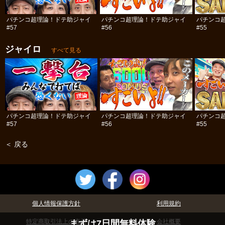
パチンコ超理論！ドテ助ジャイ
パチンコ超理論！ドテ助ジャイ
パチンコ
#57
#56
#55
ジャイロ
すべて見る
パチンコ超理論！ドテ助ジャイ
パチンコ超理論！ドテ助ジャイ
パチンコ
#57
#56
#55
＜ 戻る
個人情報保護方針
利用規約
特定商取引法上の表示
会社概要
まずは7日間無料体験