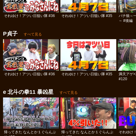
それゆけ！アツい日狙い隊 #36
それゆけ！アツい日狙い隊 #35
パチ狼～一
～ #後編
P貞子
すべて見る
それゆけ！アツい日狙い隊 #36
それゆけ！アツい日狙い隊 #35
満天アゲ×
#120
e 北斗の拳11 暴凶星
すべて見る
帰ってきた なんとか１ぐらんぷ
帰ってきた なんとか１ぐらんぷ
それゆけ！