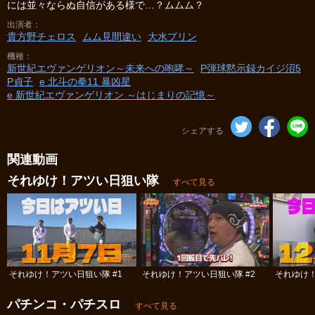
には並々ならぬ自信がある様で…？ムムム？
出演者
貴方野チェロス
ムム見間違い
大水プリン
機種
新世紀エヴァンゲリオン～未来への咆哮～
P弾球黙示録カイジ沼5
P貞子
e 北斗の拳11 暴凶星
e 新世紀エヴァンゲリオン ～はじまりの記憶～
シェアする
関連動画
それゆけ！アツい日狙い隊
すべて見る
それゆけ！アツい日狙い隊 #1
それゆけ！アツい日狙い隊 #2
それゆけ！
パチンコ・パチスロ
すべて見る