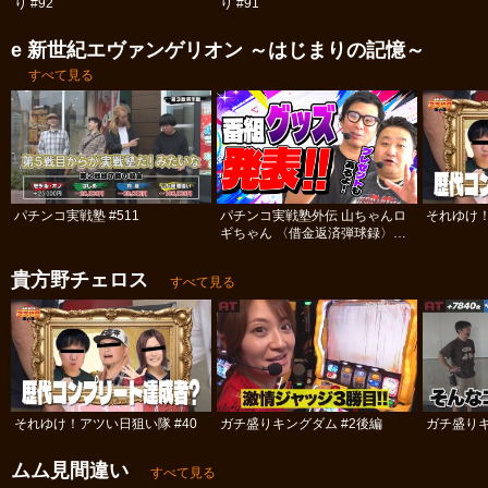
り #92
り #91
e 新世紀エヴァンゲリオン ～はじまりの記憶～
すべて見る
パチンコ実戦塾 #511
パチンコ実戦塾外伝 山ちゃんロ
それゆけ！
ギちゃん 〈借金返済弾球録〉
#113
貴方野チェロス
すべて見る
それゆけ！アツい日狙い隊 #40
ガチ盛りキングダム #2後編
ガチ盛りキ
ムム見間違い
すべて見る