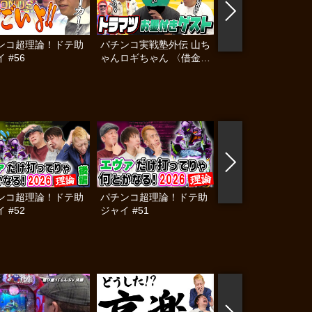
ンコ超理論！ドテ助
パチンコ実戦塾外伝 山ち
ミネタビ #7
 #56
ゃんロギちゃん 〈借金返
済弾球録〉 #111
ンコ超理論！ドテ助
パチンコ超理論！ドテ助
パチンコ超理論！ド
 #52
ジャイ #51
ジャイ #50