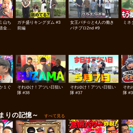
 山ち
ガチ盛りキングダム #3
女王パチ☆と4人の働き
ミネタ
借金返
前編
パチプロ2nd #9
か１ぐ
それゆけ！アツい日狙い
それゆけ！アツい日狙い
それ
隊 #38
隊 #37
隊 #3
じまりの記憶～
すべて見る