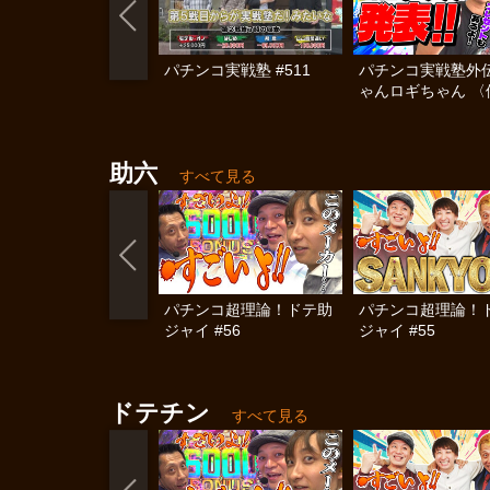
パチンコ実戦塾 #511
パチンコ実戦塾外伝
ゃんロギちゃん 〈
済弾球録〉 #113
助六
すべて見る
パチンコ超理論！ドテ助
パチンコ超理論！
ジャイ #56
ジャイ #55
ドテチン
すべて見る