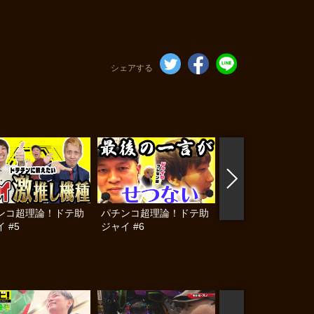
シェアする
ンコ超理論！ドテ助
パチンコ超理論！ドテ助
パチンコ超理論！ド
 #5
ジャイ #6
ジャイ #7