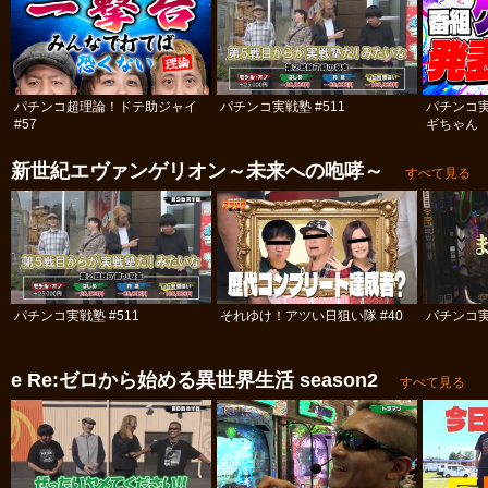
パチンコ超理論！ドテ助ジャイ
パチンコ実戦塾 #511
パチンコ
#57
ギちゃん 
#113
新世紀エヴァンゲリオン～未来への咆哮～
すべて見る
パチンコ実戦塾 #511
それゆけ！アツい日狙い隊 #40
パチンコ実
e Re:ゼロから始める異世界生活 season2
すべて見る