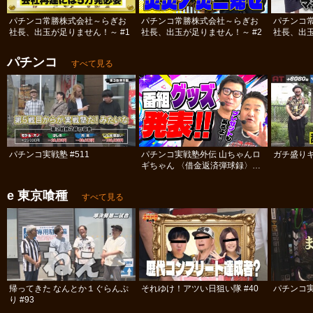
パチンコ常勝株式会社～らぎお
パチンコ常勝株式会社～らぎお
パチンコ
社長、出玉が足りません！～ #1
社長、出玉が足りません！～ #2
社長、出玉
パチンコ
すべて見る
パチンコ実戦塾 #511
パチンコ実戦塾外伝 山ちゃんロ
ガチ盛りキ
ギちゃん 〈借金返済弾球録〉
#113
e 東京喰種
すべて見る
帰ってきた なんとか１ぐらんぷ
それゆけ！アツい日狙い隊 #40
パチンコ実
り #93