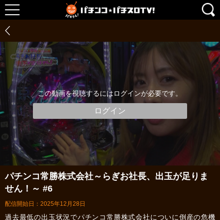
この動画を視聴するにはログインが必要です。
ログイン
パチンコ常勝株式会社～らぎお社長、出玉が足りま
せん！～ #6
配信開始日：2025年12月28日
過去最低の出玉状況でパチンコ常勝株式会社についに倒産の危機