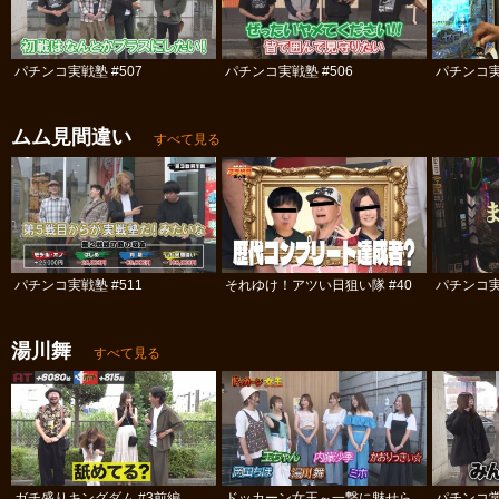
パチンコ実戦塾 #507
パチンコ実戦塾 #506
パチンコ実
ムム見間違い
すべて見る
パチンコ実戦塾 #511
それゆけ！アツい日狙い隊 #40
パチンコ実
湯川舞
すべて見る
ガチ盛りキングダム #3前編
ドッカーン女王～一撃に魅せら
パチンコ