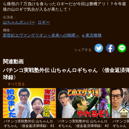
ら痛恨の７万負けを食らったロギーだが今回は勝機アリ！？今年最
後の山ロギで気合が入るが果たして！
出演者
山ちゃんボンバー
ロギー
機種
新世紀エヴァンゲリオン～未来への咆哮～
e 東京喰種
シェアする
関連動画
パチンコ実戦塾外伝 山ちゃんロギちゃん 〈借金返済
球録〉
すべて見る
パチンコ実戦塾外伝 山ちゃんロ
パチンコ実戦塾外伝 山ちゃんロ
パチンコ
ギちゃん 〈借金返済弾球録〉 #1
ギちゃん 〈借金返済弾球録〉 #2
ギちゃん 