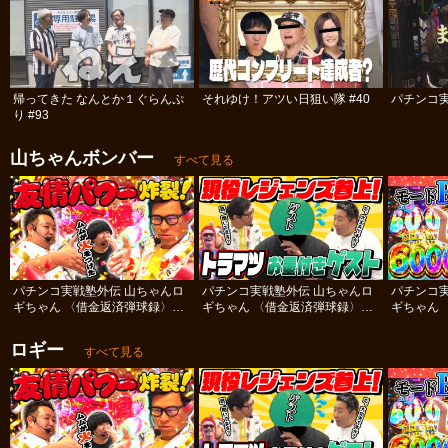
帰ってきた なんとか１ぐらんぷ
それゆけ！アツい日狙い隊 #40
パチンコ実
り #93
山ちゃんボンバー
すべて見る
パチンコ実戦塾外伝 山ちゃんロ
パチンコ実戦塾外伝 山ちゃんロ
パチンコ
ギちゃん 〈借金返済弾球録〉
ギちゃん 〈借金返済弾球録〉
ギちゃん 
#112
#111
#110
ロギー
すべて見る