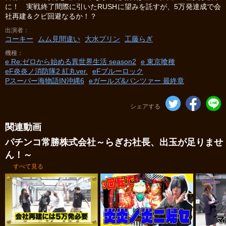
に！ 実戦終了間際に引いたRUSHに望みを託すが、5万発達成で会
社再建＆クビ回避なるか！？
出演者
コーキー
ムム見間違い
大水プリン
工藤らぎ
機種
e Re:ゼロから始める異世界生活 season2
e 東京喰種
eF炎炎ノ消防隊2 紅丸ver.
eFブルーロック
Pスーパー海物語IN沖縄6
eガールズ&パンツァー 最終章
シェアする
関連動画
パチンコ常勝株式会社～らぎお社長、出玉が足りませ
ん！～
すべて見る