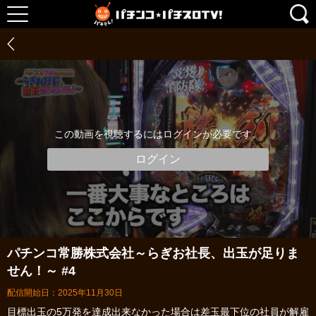
この動画を視聴するにはログインが必要です。
ログイン
パチンコ常勝株式会社～らぎお社長、出玉が足りま
せん！～ #4
配信開始日：2025年11月30日
目標出玉の5万発を達成出来なかった場合は差玉最下位の社員が解雇