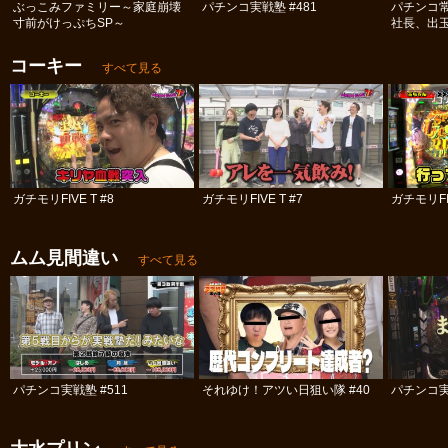
ぶっこみファミリー～家庭崩壊
パチンコ実戦塾 #481
パチンコ
寸前がけっぷちSP～
社長、出玉
コーキー
すべて見る
ガチモリFIVE T #8
ガチモリFIVE T #7
ガチモリFIV
ムム見間違い
すべて見る
パチンコ実戦塾 #511
それゆけ！アツい日狙い隊 #40
パチンコ実