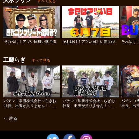
大水プリン
すべて見る
それゆけ！アツい日狙い隊 #40
それゆけ！アツい日狙い隊 #39
それゆけ！
工藤らぎ
すべて見る
パチンコ常勝株式会社～らぎお
パチンコ常勝株式会社～らぎお
パチンコ
社長、出玉が足りません！～
社長、出玉が足りません！～
社長、出
#12
#11
#10
＜ 戻る