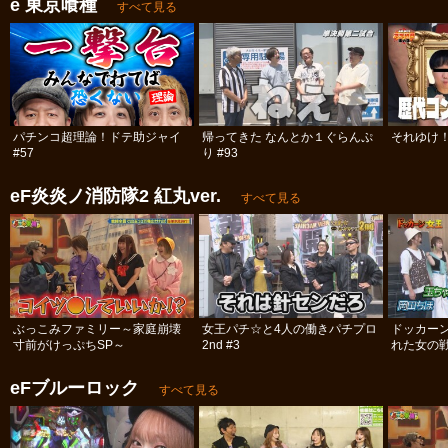
e 東京喰種
すべて見る
パチンコ超理論！ドテ助ジャイ
帰ってきた なんとか１ぐらんぷ
それゆけ！
#57
り #93
eF炎炎ノ消防隊2 紅丸ver.
すべて見る
ぶっこみファミリー～家庭崩壊
女王パチ☆と4人の働きパチプロ
ドッカー
寸前がけっぷちSP～
2nd #3
れた女の戦
eFブルーロック
すべて見る