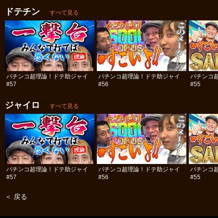
ドテチン
すべて見る
パチンコ超理論！ドテ助ジャイ
パチンコ超理論！ドテ助ジャイ
パチンコ
#57
#56
#55
ジャイロ
すべて見る
パチンコ超理論！ドテ助ジャイ
パチンコ超理論！ドテ助ジャイ
パチンコ
#57
#56
#55
＜ 戻る