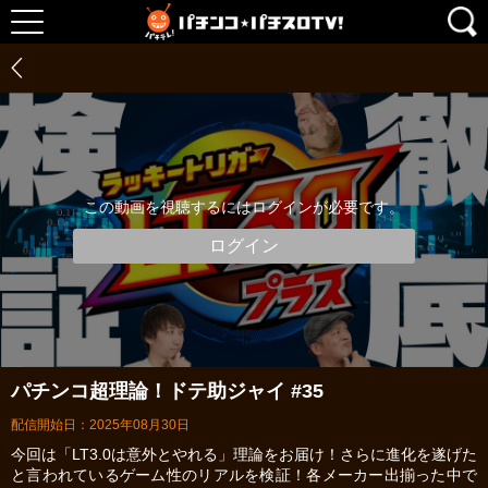
この動画を視聴するにはログインが必要です。
ログイン
パチンコ超理論！ドテ助ジャイ #35
配信開始日：2025年08月30日
今回は「LT3.0は意外とやれる」理論をお届け！さらに進化を遂げた
と言われているゲーム性のリアルを検証！各メーカー出揃った中で