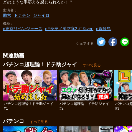
どのような手応えを感じられるか！？
出演者
助六
ドテチン
ジャイロ
機種
e東京リベンジャーズ
eF炎炎ノ消防隊2 紅丸ver.
e冒険島
シェアする
関連動画
パチンコ超理論！ドテ助ジャイ
すべて見る
パチンコ超理論！ドテ助ジャイ
パチンコ超理論！ドテ助ジャイ
パチンコ
#1
#2
#3
パチンコ
すべて見る