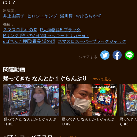
は！？
出演者
井上由美子
ヒロシ・ヤング
湯川舞
おひるおかず
機種
スマスロ北斗の拳
P大海物語5 ブラック
Pリング 呪いの7日間3 ラッキートリガーVer.
eぱちんこ押忍!番長 漢の頂
スマスロスーパーブラックジャック
シェアする
関連動画
帰ってきた なんとか１ぐらんぷり
すべて見る
帰ってきた なんとか１ぐらんぷ
帰ってきた なんとか１ぐらんぷ
帰ってき
り #1
り #2
り #3