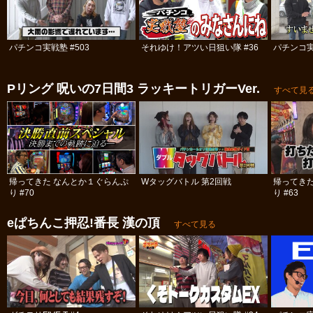
パチンコ実戦塾 #503
それゆけ！アツい日狙い隊 #36
パチンコ実
Pリング 呪いの7日間3 ラッキートリガーVer.
すべて見
帰ってきた なんとか１ぐらんぷ
Wタッグバトル 第2回戦
帰ってき
り #70
り #63
eぱちんこ押忍!番長 漢の頂
すべて見る