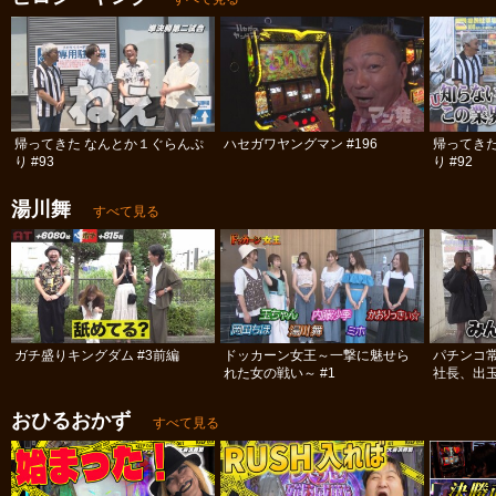
帰ってきた なんとか１ぐらんぷ
ハセガワヤングマン #196
帰ってき
り #93
り #92
湯川舞
すべて見る
ガチ盛りキングダム #3前編
ドッカーン女王～一撃に魅せら
パチンコ
れた女の戦い～ #1
社長、出
#12
おひるおかず
すべて見る