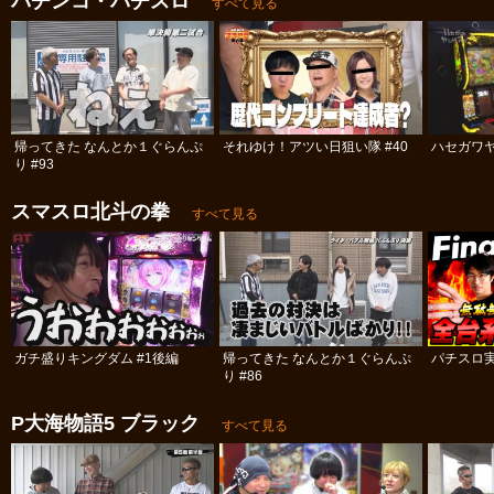
パチンコ・パチスロ
すべて見る
帰ってきた なんとか１ぐらんぷ
それゆけ！アツい日狙い隊 #40
ハセガワヤ
り #93
スマスロ北斗の拳
すべて見る
ガチ盛りキングダム #1後編
帰ってきた なんとか１ぐらんぷ
パチスロ実
り #86
P大海物語5 ブラック
すべて見る