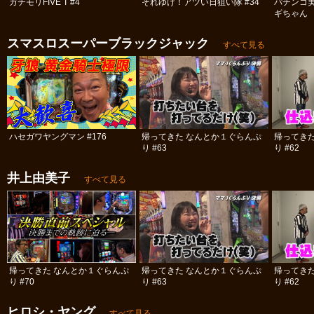
ガチモリFIVE T #4
それゆけ！アツい日狙い隊 #34
パチンコ
ギちゃん 
#98
スマスロスーパーブラックジャック
すべて見る
ハセガワヤングマン #176
帰ってきた なんとか１ぐらんぷ
帰ってき
り #63
り #62
井上由美子
すべて見る
帰ってきた なんとか１ぐらんぷ
帰ってきた なんとか１ぐらんぷ
帰ってき
り #70
り #63
り #62
ヒロシ・ヤング
すべて見る