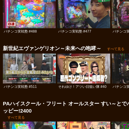
パチンコ実戦塾 #488
パチンコ実戦塾 #477
パチンコ実
新世紀エヴァンゲリオン～未来への咆哮～
すべて見る
パチンコ実戦塾 #511
それゆけ！アツい日狙い隊 #40
パチンコ実
PAハイスクール・フリート オールスター すい～とで
ッピー!2400
すべて見る