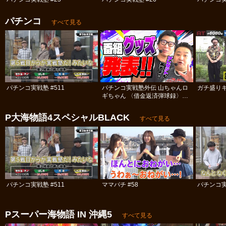
パチンコ
すべて見る
パチンコ実戦塾 #511
パチンコ実戦塾外伝 山ちゃんロ
ガチ盛りキ
ギちゃん 〈借金返済弾球録〉
#113
P大海物語4スペシャルBLACK
すべて見る
パチンコ実戦塾 #511
ママパチ #58
パチンコ実
Pスーパー海物語 IN 沖縄5
すべて見る