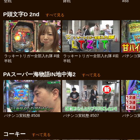
堅戦
鋒戦
#88
P頭文字D 2nd
すべて見る
ラッキートリガー全部入れ隊 #後
ラッキートリガー全部入れ隊 #前
パチンコ実
半戦
半戦
PAスーパー海物語IN地中海2
すべて見る
パチンコ実戦塾 #508
パチンコ実戦塾 #507
パチンコ実
コーキー
すべて見る