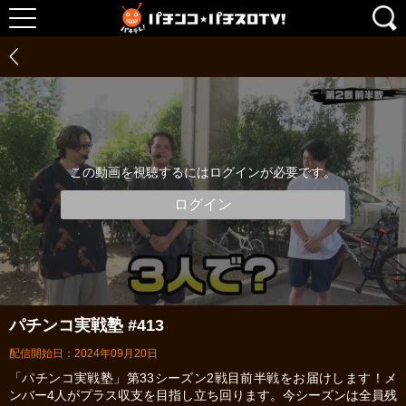
この動画を視聴するにはログインが必要です。
ログイン
パチンコ実戦塾 #413
配信開始日：2024年09月20日
「パチンコ実戦塾」第33シーズン2戦目前半戦をお届けします！メ
ンバー4人がプラス収支を目指し立ち回ります。今シーズンは全員残