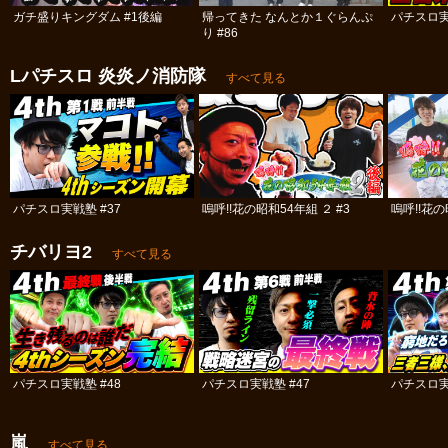
ガチ盛りキングダム #1後編
帰ってきた なんとか１ぐらんぷ
パチスロ実
り #86
Lパチスロ 炎炎ノ消防隊
すべて見る
パチスロ実戦塾 #37
嗚呼!!花の昭和54年組 ２ #3
嗚呼!!花の
チバリヨ2
すべて見る
パチスロ実戦塾 #48
パチスロ実戦塾 #47
パチスロ実
嵐
すべて見る