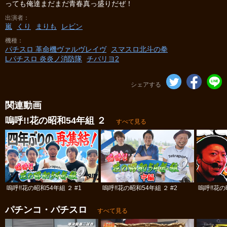
っても俺達まだまだ青春真っ盛りだぜ！
出演者
嵐
くり
まりも
レビン
機種
パチスロ 革命機ヴァルヴレイヴ
スマスロ北斗の拳
Lパチスロ 炎炎ノ消防隊
チバリヨ2
シェアする
関連動画
嗚呼!!花の昭和54年組 ２
すべて見る
嗚呼!!花の昭和54年組 ２ #1
嗚呼!!花の昭和54年組 ２ #2
嗚呼!!花の
パチンコ・パチスロ
すべて見る