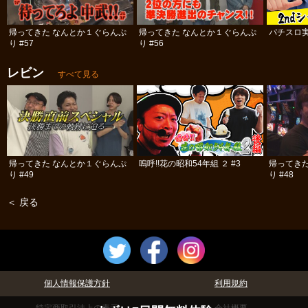
帰ってきた なんとか１ぐらんぷ
帰ってきた なんとか１ぐらんぷ
パチスロ実
り #57
り #56
レビン
すべて見る
帰ってきた なんとか１ぐらんぷ
嗚呼!!花の昭和54年組 ２ #3
帰ってき
り #49
り #48
＜ 戻る
個人情報保護方針
利用規約