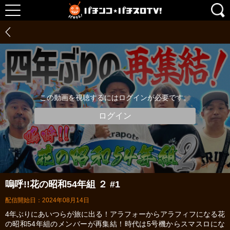
この動画を視聴するにはログインが必要です。
ログイン
嗚呼!!花の昭和54年組 ２ #1
配信開始日：2024年08月14日
4年ぶりにあいつらが旅に出る！アラフォーからアラフィフになる花
の昭和54年組のメンバーが再集結！時代は5号機からスマスロにな